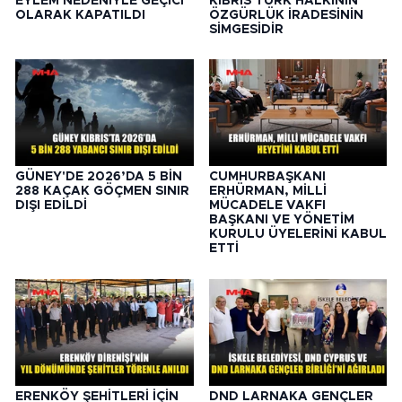
EYLEM NEDENİYLE GEÇİCİ
KIBRIS TÜRK HALKININ
OLARAK KAPATILDI
ÖZGÜRLÜK İRADESİNİN
SİMGESİDİR
GÜNEY'DE 2026’DA 5 BİN
CUMHURBAŞKANI
288 KAÇAK GÖÇMEN SINIR
ERHÜRMAN, MİLLİ
DIŞI EDİLDİ
MÜCADELE VAKFI
BAŞKANI VE YÖNETİM
KURULU ÜYELERİNİ KABUL
ETTİ
ERENKÖY ŞEHİTLERİ İÇİN
DND LARNAKA GENÇLER