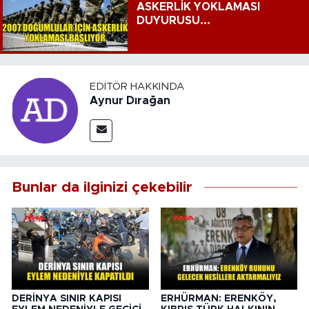
ASKERLİK YOKLAMASI
DUYURUSU...
EDITÖR HAKKINDA
Aynur Dırağan
Bunlar da ilginizi çekebilir
DERİNYA SINIR KAPISI
ERHÜRMAN: ERENKÖY,