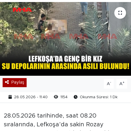
Paylaş
-
+
A
A
28.05.2026 - 11:40
1154
Okunma Süresi: 1 Dk
28.05.2026 tarihinde, saat 08.20
sıralarında, Lefkoşa’da sakin Rozay