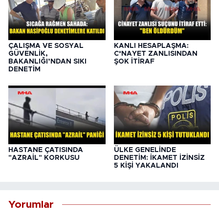
ÇALIŞMA VE SOSYAL
KANLI HESAPLAŞMA:
GÜVENLİK,
C*NAYET ZANLISINDAN
BAKANLIĞI’NDAN SIKI
ŞOK İTİRAF
DENETİM
HASTANE ÇATISINDA
ÜLKE GENELİNDE
"AZRAİL" KORKUSU
DENETİM: İKAMET İZİNSİZ
5 KİŞİ YAKALANDI
Yorumlar