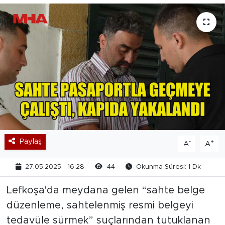
Paylaş
-
+
A
A
27.05.2025 - 16:28
44
Okunma Süresi: 1 Dk
Lefkoşa'da meydana gelen “sahte belge
düzenleme, sahtelenmiş resmi belgeyi
tedavüle sürmek” suçlarından tutuklanan