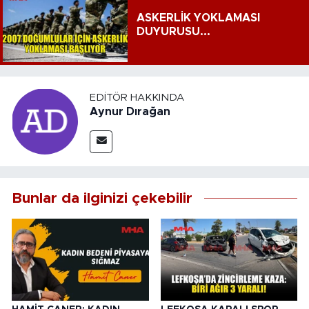
ASKERLİK YOKLAMASI
DUYURUSU...
EDITÖR HAKKINDA
Aynur Dırağan
Bunlar da ilginizi çekebilir