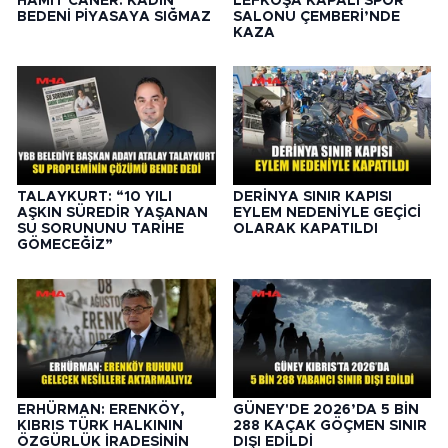
HAMİT CANER: KADIN
LEFKOŞA KAPALI SPOR
BEDENİ PİYASAYA SIĞMAZ
SALONU ÇEMBERİ’NDE
KAZA
TALAYKURT: “10 YILI
DERİNYA SINIR KAPISI
AŞKIN SÜREDİR YAŞANAN
EYLEM NEDENİYLE GEÇİCİ
SU SORUNUNU TARİHE
OLARAK KAPATILDI
GÖMECEĞİZ”
ERHÜRMAN: ERENKÖY,
GÜNEY'DE 2026’DA 5 BİN
KIBRIS TÜRK HALKININ
288 KAÇAK GÖÇMEN SINIR
ÖZGÜRLÜK İRADESİNİN
DIŞI EDİLDİ