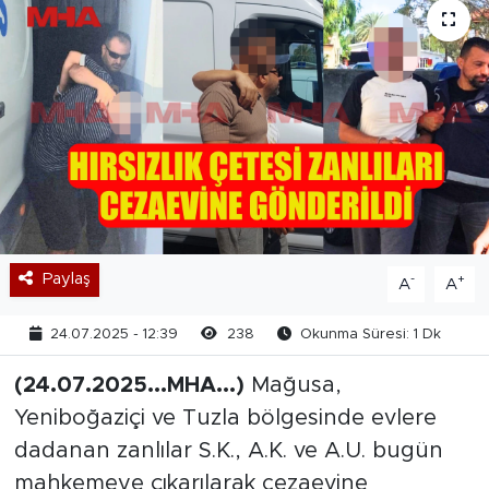
Paylaş
-
+
A
A
24.07.2025 - 12:39
238
Okunma Süresi: 1 Dk
(24.07.2025...MHA...)
Mağusa,
Yeniboğaziçi ve Tuzla bölgesinde evlere
dadanan zanlılar S.K., A.K. ve A.U. bugün
mahkemeye çıkarılarak cezaevine