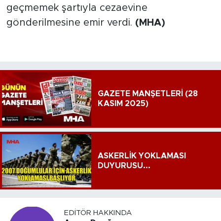
geçmemek şartıyla cezaevine
gönderilmesine emir verdi.
(MHA)
GAZETE MANŞETLERİ (28
KASIM 2025)
ASKERLİK YOKLAMASI
DUYURUSU...
EDITÖR HAKKINDA