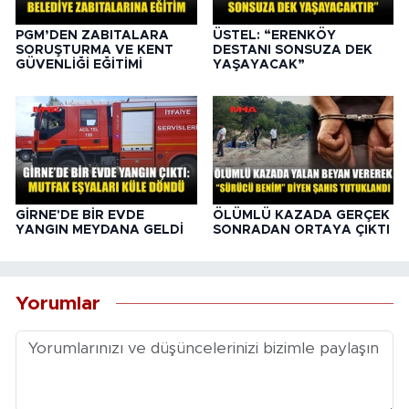
PGM’DEN ZABITALARA
ÜSTEL: “ERENKÖY
SORUŞTURMA VE KENT
DESTANI SONSUZA DEK
GÜVENLİĞİ EĞİTİMİ
YAŞAYACAK”
GİRNE'DE BİR EVDE
ÖLÜMLÜ KAZADA GERÇEK
YANGIN MEYDANA GELDİ
SONRADAN ORTAYA ÇIKTI
Yorumlar