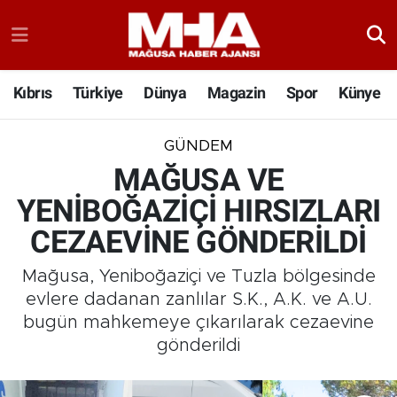
Kıbrıs
Türkiye
Dünya
Magazin
Spor
Künye
GÜNDEM
MAĞUSA VE
YENİBOĞAZİÇİ HIRSIZLARI
CEZAEVİNE GÖNDERİLDİ
Mağusa, Yeniboğaziçi ve Tuzla bölgesinde
evlere dadanan zanlılar S.K., A.K. ve A.U.
bugün mahkemeye çıkarılarak cezaevine
gönderildi