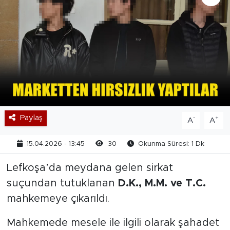
Paylaş
-
+
A
A
15.04.2026 - 13:45
30
Okunma Süresi: 1 Dk
Lefkoşa’da meydana gelen sirkat
suçundan tutuklanan
D.K., M.M. ve T.C.
mahkemeye çıkarıldı.
Mahkemede mesele ile ilgili olarak şahadet