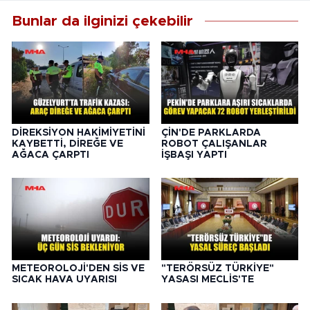
Bunlar da ilginizi çekebilir
DİREKSİYON HAKİMİYETİNİ
ÇİN'DE PARKLARDA
KAYBETTİ, DİREĞE VE
ROBOT ÇALIŞANLAR
AĞACA ÇARPTI
İŞBAŞI YAPTI
METEOROLOJİ'DEN SİS VE
"TERÖRSÜZ TÜRKİYE"
SICAK HAVA UYARISI
YASASI MECLİS'TE