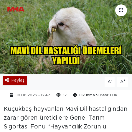
Paylaş
-
+
A
A
30.06.2025 - 12:47
17
Okunma Süresi: 1 Dk
Küçükbaş hayvanları Mavi Dil hastalığından
zarar gören üreticilere Genel Tarım
Sigortası Fonu “Hayvancılık Zorunlu