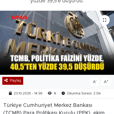
yüzde 39,5'e düşürdü.
Paylaş
-
+
A
A
23.10.2025 - 14:36
8
Okunma Süresi: 2 Dk
Türkiye Cumhuriyet Merkez Bankası
(TCMB) Para Politikası Kurulu (PPK), ekim