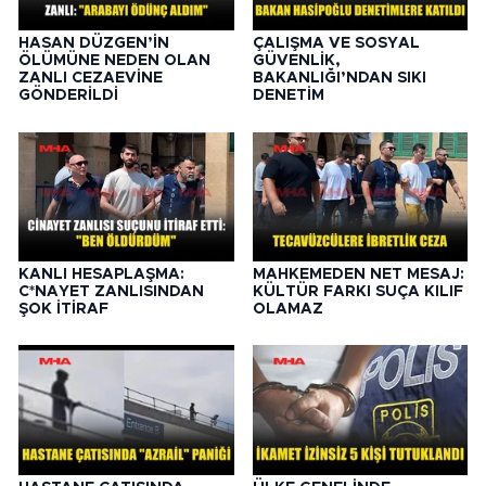
HASAN DÜZGEN’İN
ÇALIŞMA VE SOSYAL
ÖLÜMÜNE NEDEN OLAN
GÜVENLİK,
ZANLI CEZAEVİNE
BAKANLIĞI’NDAN SIKI
GÖNDERİLDİ
DENETİM
KANLI HESAPLAŞMA:
MAHKEMEDEN NET MESAJ:
C*NAYET ZANLISINDAN
KÜLTÜR FARKI SUÇA KILIF
ŞOK İTİRAF
OLAMAZ