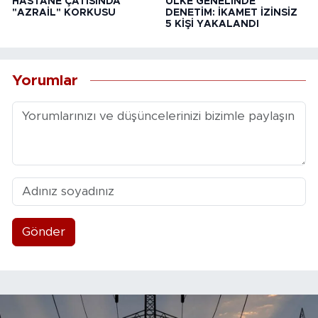
HASTANE ÇATISINDA
ÜLKE GENELİNDE
"AZRAİL" KORKUSU
DENETİM: İKAMET İZİNSİZ
5 KİŞİ YAKALANDI
Yorumlar
Gönder