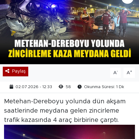
Paylaş
-
+
A
A
02.07.2026 - 12:33
58
Okunma Süresi: 1 Dk
Metehan-Dereboyu yolunda dün akşam
saatlerinde meydana gelen zincirleme
trafik kazasında 4 araç birbirine çarptı.