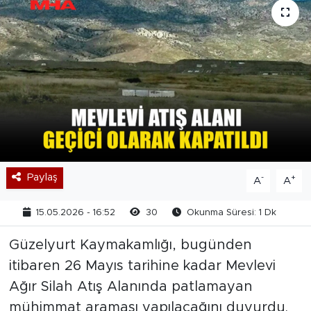
Paylaş
-
+
A
A
15.05.2026 - 16:52
30
Okunma Süresi: 1 Dk
Güzelyurt Kaymakamlığı, bugünden
itibaren 26 Mayıs tarihine kadar Mevlevi
Ağır Silah Atış Alanında patlamayan
mühimmat araması yapılacağını duyurdu.