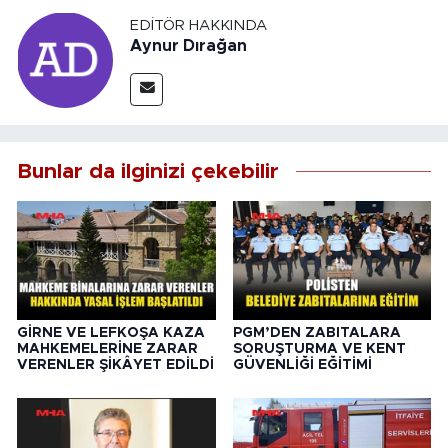
EDITÖR HAKKINDA
Aynur Dırağan
Bunlar da ilginizi çekebilir
GİRNE VE LEFKOŞA KAZA
PGM’DEN ZABITALARA
MAHKEMELERİNE ZARAR
SORUŞTURMA VE KENT
VERENLER ŞİKÂYET EDİLDİ
GÜVENLİĞİ EĞİTİMİ