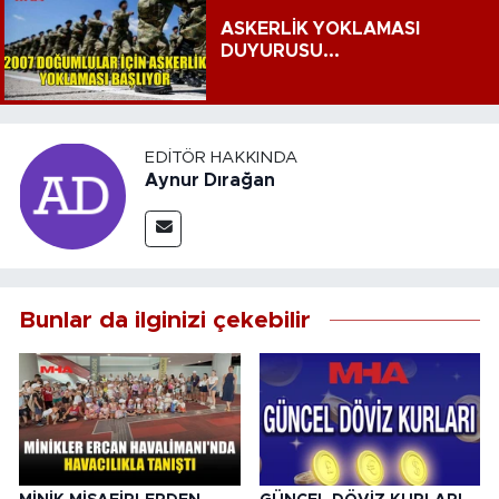
ASKERLİK YOKLAMASI
DUYURUSU...
EDITÖR HAKKINDA
Aynur Dırağan
Bunlar da ilginizi çekebilir