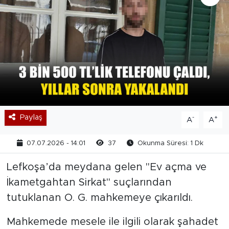
Paylaş
-
+
A
A
07.07.2026 - 14:01
37
Okunma Süresi: 1 Dk
Lefkoşa’da meydana gelen "Ev açma ve
İkametgahtan Sirkat" suçlarından
tutuklanan O. G. mahkemeye çıkarıldı.
Mahkemede mesele ile ilgili olarak şahadet