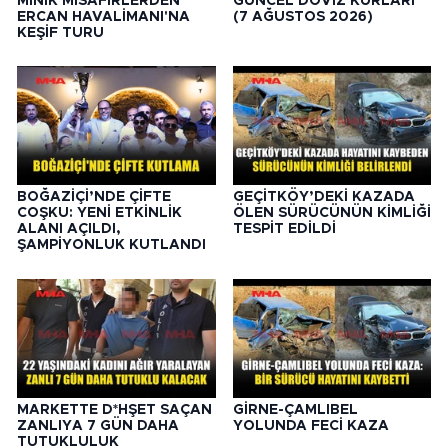
MİNİK MİSAFİRLERDEN
GÜNCEL DÖVİZ KURLARI
ERCAN HAVALİMANI'NA
(7 AĞUSTOS 2026)
KEŞİF TURU
BOĞAZİÇİ’NDE ÇİFTE
GEÇİTKÖY’DEKİ KAZADA
COŞKU: YENİ ETKİNLİK
ÖLEN SÜRÜCÜNÜN KİMLİĞİ
ALANI AÇILDI,
TESPİT EDİLDİ
ŞAMPİYONLUK KUTLANDI
MARKETTE D*HŞET SAÇAN
GİRNE-ÇAMLIBEL
ZANLIYA 7 GÜN DAHA
YOLUNDA FECİ KAZA
TUTUKLULUK