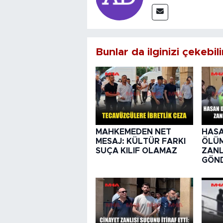
Bunlar da ilginizi çekebili
MAHKEMEDEN NET
HASA
MESAJ: KÜLTÜR FARKI
ÖLÜ
SUÇA KILIF OLAMAZ
ZANL
GÖND