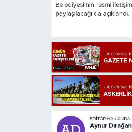
Belediyesi'nin resmi iletişi
paylaşılacağı da açıklandı.
EDITÖRÜN SEÇTIĞ
GAZETE M
EDITÖRÜN SEÇTIĞ
ASKERLİK
EDITÖR HAKKINDA
Aynur Dırağan