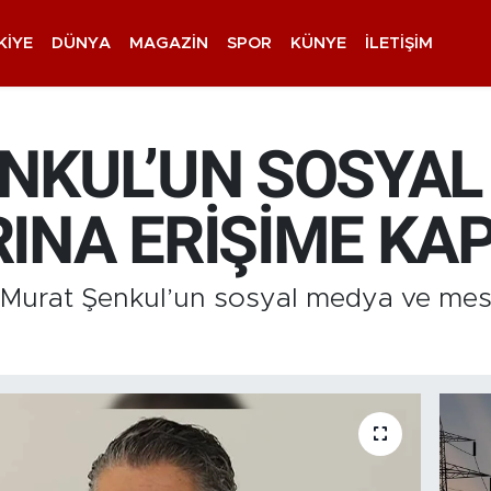
KIYE
DÜNYA
MAGAZIN
SPOR
KÜNYE
İLETIŞIM
NKUL’UN SOSYAL
INA ERİŞİME KAP
 Murat Şenkul’un sosyal medya ve mes