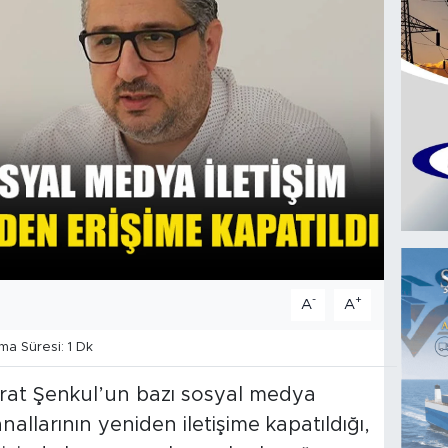
-
+
A
A
a Süresi: 1 Dk
rat Şenkul’un bazı sosyal medya
allarının yeniden iletişime kapatıldığı,