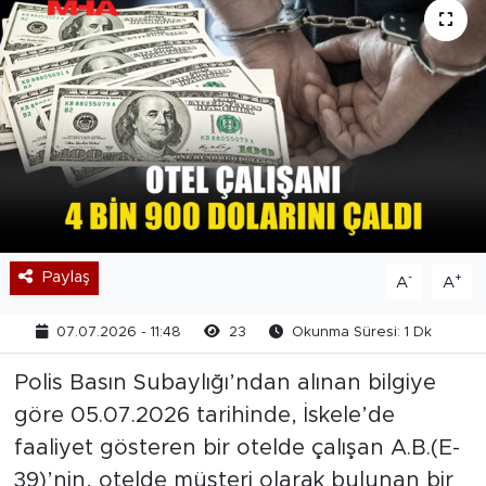
Paylaş
-
+
A
A
07.07.2026 - 11:48
23
Okunma Süresi: 1 Dk
Polis Basın Subaylığı’ndan alınan bilgiye
göre 05.07.2026 tarihinde, İskele’de
faaliyet gösteren bir otelde çalışan A.B.(E-
39)’nin, otelde müşteri olarak bulunan bir