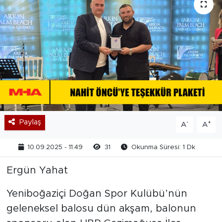
Paylaş
-
+
A
A
10.09.2025 - 11:49
31
Okunma Süresi: 1 Dk
Ergün Yahat
Yeniboğaziçi Doğan Spor Kulübü’nün
geleneksel balosu dün akşam, balonun