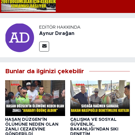
EDITÖR HAKKINDA
Aynur Dırağan
Bunlar da ilginizi çekebilir
HASAN DÜZGEN’İN
ÇALIŞMA VE SOSYAL
ÖLÜMÜNE NEDEN OLAN
GÜVENLİK,
ZANLI CEZAEVİNE
BAKANLIĞI’NDAN SIKI
GÖNDERİLDİ
DENETİM