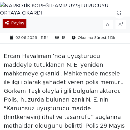
Paylaş
-
+
A
A
02.06.2026 - 11:54
18
Okunma Süresi: 1 Dk
Ercan Havalimanı’nda uyuşturucu
maddeyle tutuklanan N. E. yeniden
mahkemeye çıkarıldı. Mahkemede mesele
ile ilgili olarak şahadet veren polis memuru
Görkem Taşlı olayla ilgili bulguları aktardı.
Polis, huzurda bulunan zanlı N. E.’nin
“Kanunsuz uyuşturucu madde
(hintkeneviri) ithal ve tasarrufu” suçlarına
methaldar olduğunu belirtti. Polis 29 Mayıs