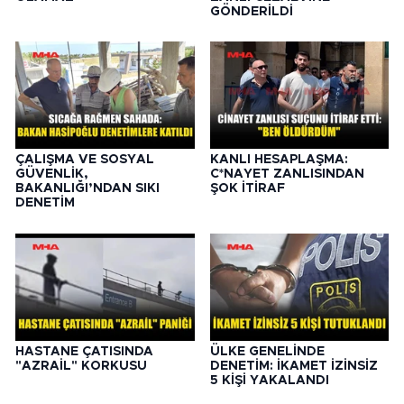
GÖNDERİLDİ
ÇALIŞMA VE SOSYAL
KANLI HESAPLAŞMA:
GÜVENLİK,
C*NAYET ZANLISINDAN
BAKANLIĞI’NDAN SIKI
ŞOK İTİRAF
DENETİM
HASTANE ÇATISINDA
ÜLKE GENELİNDE
"AZRAİL" KORKUSU
DENETİM: İKAMET İZİNSİZ
5 KİŞİ YAKALANDI