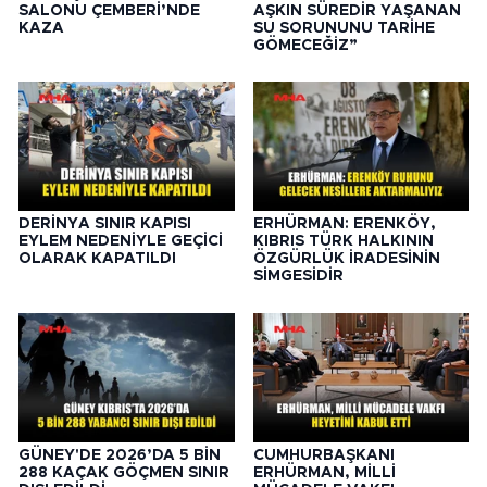
SALONU ÇEMBERİ’NDE
AŞKIN SÜREDİR YAŞANAN
KAZA
SU SORUNUNU TARİHE
GÖMECEĞİZ”
DERİNYA SINIR KAPISI
ERHÜRMAN: ERENKÖY,
EYLEM NEDENİYLE GEÇİCİ
KIBRIS TÜRK HALKININ
OLARAK KAPATILDI
ÖZGÜRLÜK İRADESİNİN
SİMGESİDİR
GÜNEY'DE 2026’DA 5 BİN
CUMHURBAŞKANI
288 KAÇAK GÖÇMEN SINIR
ERHÜRMAN, MİLLİ