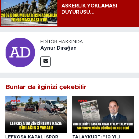
ASKERLİK YOKLAMASI
DUYURUSU...
EDITÖR HAKKINDA
Aynur Dırağan
Bunlar da ilginizi çekebilir
LEFKOŞA KAPALI SPOR
TALAYKURT: “10 YILI