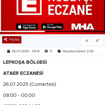
Paylaş
-
+
A
A
26.07.2025 - 09:14
17
Okunma Süresi: 2 Dk
LEFKOŞA BÖLGESİ
ATAER ECZANESİ
26.07.2025 (Cumartesi)
08:00 - 00:00