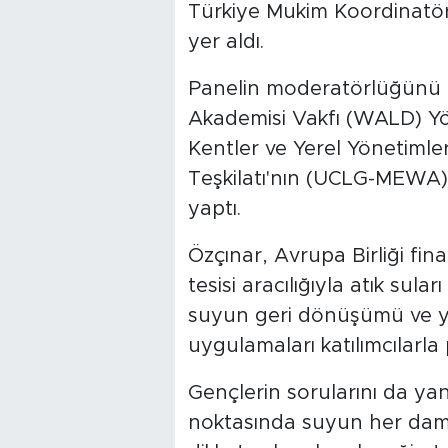
Türkiye Mukim Koordinatö
yer aldı.
Panelin moderatörlüğünü 
Akademisi Vakfı (WALD) Yö
Kentler ve Yerel Yönetiml
Teşkilatı'nın (UCLG-MEWA
yaptı.
Özçınar, Avrupa Birliği fi
tesisi aracılığıyla atık sula
suyun geri dönüşümü ve yer
uygulamaları katılımcılarla 
Gençlerin sorularını da ya
noktasında suyun her damla