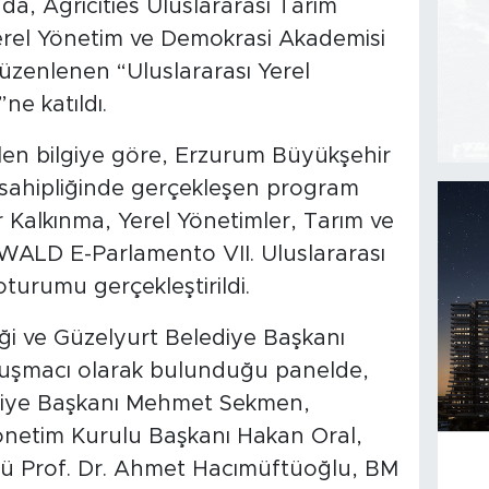
, Agricities Uluslararası Tarım
 Yerel Yönetim ve Demokrasi Akademisi
düzenlenen “Uluslararası Yerel
ne katıldı.
rilen bilgiye göre, Erzurum Büyükşehir
 sahipliğinde gerçekleşen program
 Kalkınma, Yerel Yönetimler, Tarım ve
e WALD E-Parlamento VII. Uluslararası
turumu gerçekleştirildi.
liği ve Güzelyurt Belediye Başkanı
uşmacı olarak bulunduğu panelde,
diye Başkanı Mehmet Sekmen,
önetim Kurulu Başkanı Hakan Oral,
örü Prof. Dr. Ahmet Hacımüftüoğlu, BM