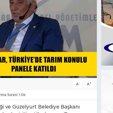
-
+
A
A
ma Süresi: 1 Dk
liği ve Güzelyurt Belediye Başkanı