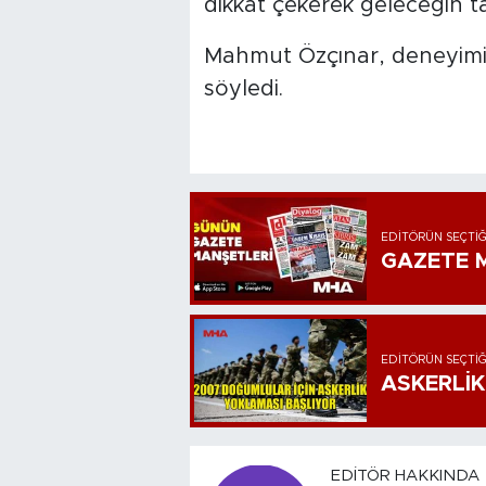
dikkat çekerek geleceğin 
Mahmut Özçınar, deneyimi
söyledi.
EDITÖRÜN SEÇTIĞ
GAZETE M
EDITÖRÜN SEÇTIĞ
ASKERLİK
EDITÖR HAKKINDA