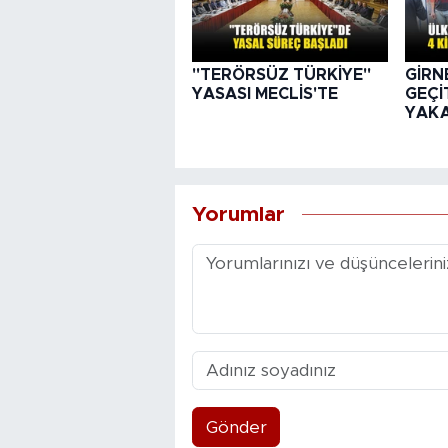
"TERÖRSÜZ TÜRKİYE"
GİRN
YASASI MECLİS'TE
GEÇİT
YAK
Yorumlar
Gönder