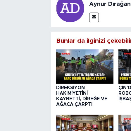
Aynur Dırağan
Bunlar da ilginizi çekebili
DİREKSİYON
ÇİN'
HAKİMİYETİNİ
ROBO
KAYBETTİ, DİREĞE VE
İŞBA
AĞACA ÇARPTI