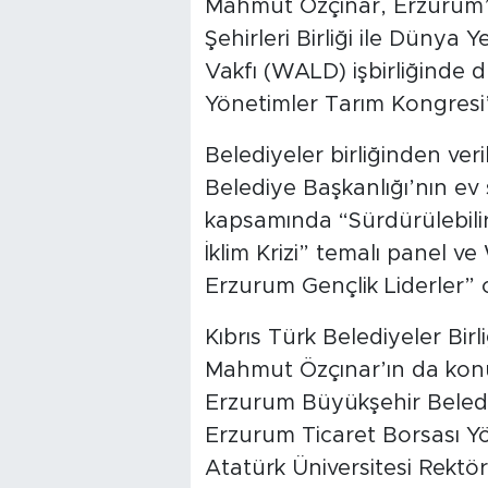
Mahmut Özçınar, Erzurum’da
Şehirleri Birliği ile Dünya
Vakfı (WALD) işbirliğinde 
Yönetimler Tarım Kongresi”
Belediyeler birliğinden ve
Belediye Başkanlığı’nın ev
kapsamında “Sürdürülebilir
İklim Krizi” temalı panel v
Erzurum Gençlik Liderler” o
Kıbrıs Türk Belediyeler Bir
Mahmut Özçınar’ın da kon
Erzurum Büyükşehir Bele
Erzurum Ticaret Borsası Y
Atatürk Üniversitesi Rekt