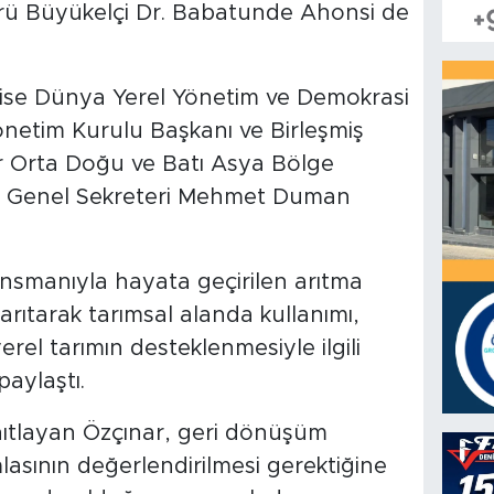
rü Büyükelçi Dr. Babatunde Ahonsi de
ise Dünya Yerel Yönetim ve Demokrasi
netim Kurulu Başkanı ve Birleşmiş
er Orta Doğu ve Batı Asya Bölge
) Genel Sekreteri Mehmet Duman
nansmanıyla hayata geçirilen arıtma
rı arıtarak tarımsal alanda kullanımı,
el tarımın desteklenmesiyle ilgili
paylaştı.
nıtlayan Özçınar, geri dönüşüm
sının değerlendirilmesi gerektiğine