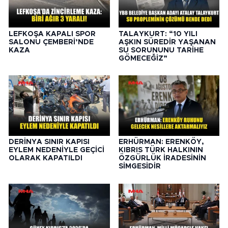
LEFKOŞA KAPALI SPOR
TALAYKURT: “10 YILI
SALONU ÇEMBERİ’NDE
AŞKIN SÜREDİR YAŞANAN
KAZA
SU SORUNUNU TARİHE
GÖMECEĞİZ”
DERİNYA SINIR KAPISI
ERHÜRMAN: ERENKÖY,
EYLEM NEDENİYLE GEÇİCİ
KIBRIS TÜRK HALKININ
OLARAK KAPATILDI
ÖZGÜRLÜK İRADESİNİN
SİMGESİDİR