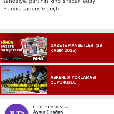
sandalye, partinin ikinci sıradaki adayı
Yiannis Laouris’e geçti.
GAZETE MANŞETLERİ (28
KASIM 2025)
ASKERLİK YOKLAMASI
DUYURUSU...
EDITÖR HAKKINDA
Aynur Dırağan