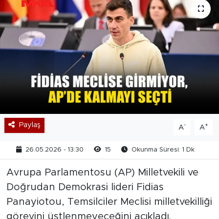
Paylaş
-
+
A
A
26.05.2026 - 13:30
15
Okunma Süresi: 1 Dk
Avrupa Parlamentosu (AP) Milletvekili ve
Doğrudan Demokrasi lideri Fidias
Panayiotou, Temsilciler Meclisi milletvekilliği
görevini üstlenmeyeceğini açıkladı.