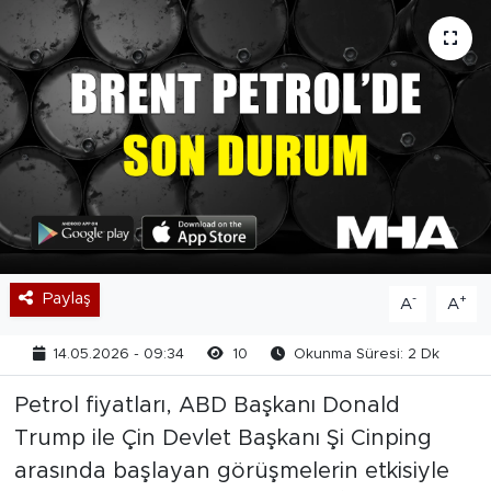
Paylaş
-
+
A
A
14.05.2026 - 09:34
10
Okunma Süresi: 2 Dk
Petrol fiyatları, ABD Başkanı Donald
Trump ile Çin Devlet Başkanı Şi Cinping
arasında başlayan görüşmelerin etkisiyle