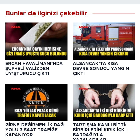
Bunlar da ilginizi çekebilir
ERCAN HAVALİMANI’NDA
ALSANCAK’TA KISA
ŞÜPHELİ VALİZDEN
DEVRE SONUCU YANGIN
UY*ŞTURUCU ÇIKTI
ÇIKTI
GİRNE-DEĞİRMENLİK DAĞ
TARTIŞMA KANLI BİTTİ:
YOLU 3 SAAT TRAFİĞE
BİRBİRLERİNİ KIRIK İÇKİ
KAPANIYOR
BARDAĞIYLA