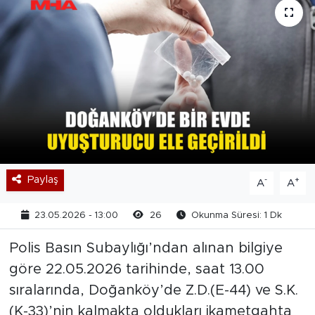
Paylaş
-
+
A
A
23.05.2026 - 13:00
26
Okunma Süresi: 1 Dk
Polis Basın Subaylığı’ndan alınan bilgiye
göre 22.05.2026 tarihinde, saat 13.00
sıralarında, Doğanköy’de Z.D.(E-44) ve S.K.
(K-33)’nin kalmakta oldukları ikametgahta