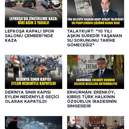
LEFKOŞA KAPALI SPOR
TALAYKURT: “10 YILI
SALONU ÇEMBERİ’NDE
AŞKIN SÜREDİR YAŞANAN
KAZA
SU SORUNUNU TARİHE
GÖMECEĞİZ”
DERİNYA SINIR KAPISI
ERHÜRMAN: ERENKÖY,
EYLEM NEDENİYLE GEÇİCİ
KIBRIS TÜRK HALKININ
OLARAK KAPATILDI
ÖZGÜRLÜK İRADESİNİN
SİMGESİDİR