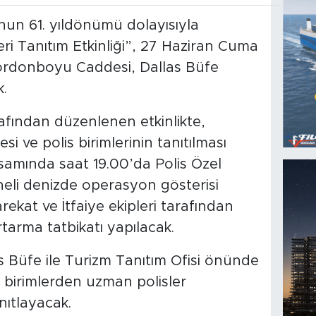
unun 61. yıldönümü dolayısıyla
ri Tanıtım Etkinliği”, 27 Haziran Cuma
rdonboyu Caddesi, Dallas Büfe
k.
fından düzenlenen etkinlikte,
si ve polis birimlerinin tanıtılması
amında saat 19.00’da Polis Özel
li denizde operasyon gösterisi
ekat ve İtfaiye ekipleri tarafından
tarma tatbikatı yapılacak.
s Büfe ile Turizm Tanıtım Ofisi önünde
ı birimlerden uzman polisler
nıtlayacak.