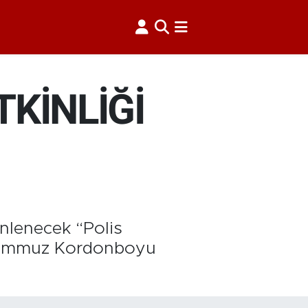
TKİNLİĞİ
enlenecek “Polis
0 Temmuz Kordonboyu