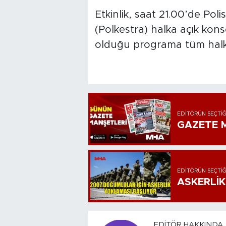
Etkinlik, saat 21.00’de Pol
(Polkestra) halka açık konse
olduğu programa tüm halk 
EDITÖRÜN SEÇTIĞ
GAZETE M
EDITÖRÜN SEÇTIĞ
ASKERLİK
EDITÖR HAKKINDA