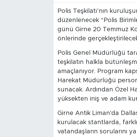
Polis Teşkilatı’nın kuruluş
düzenlenecek “Polis Birimle
günü Girne 20 Temmuz Ko
önlerinde gerçekleştirilece
Polis Genel Müdürlüğü tara
teşkilatın halkla bütünleşme
amaçlanıyor. Program kaps
Harekat Müdürlüğü persone
sunacak. Ardından Özel Har
yüksekten iniş ve adam kur
Girne Antik Liman'da Dalla
kurulacak stantlarda, farkl
vatandaşların sorularını ya