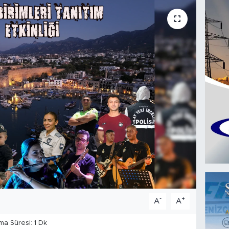
-
+
A
A
a Süresi: 1 Dk