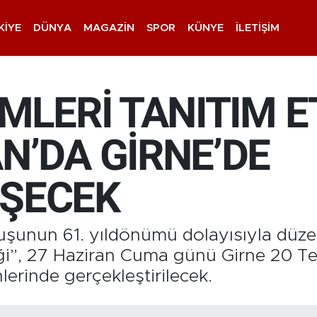
KIYE
DÜNYA
MAGAZIN
SPOR
KÜNYE
İLETIŞIM
İMLERİ TANITIM E
N’DA GİRNE’DE
ŞECEK
uluşunun 61. yıldönümü dolayısıyla düz
nliği”, 27 Haziran Cuma günü Girne 2
lerinde gerçekleştirilecek.