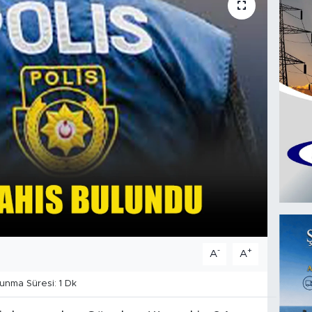
-
+
A
A
nma Süresi: 1 Dk