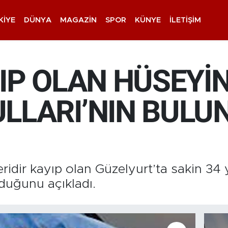
KIYE
DÜNYA
MAGAZIN
SPOR
KÜNYE
İLETIŞIM
IP OLAN HÜSEYİ
LLARI’NIN BUL
ridir kayıp olan Güzelyurt’ta sakin 34
duğunu açıkladı.