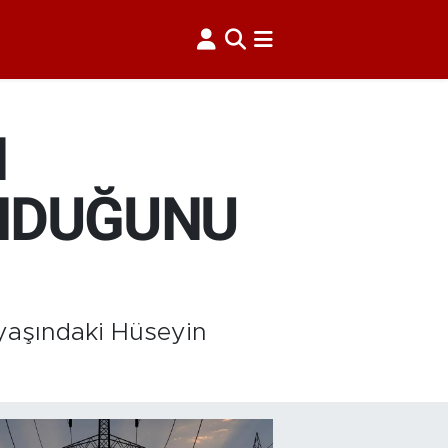
N
UNDUĞUNU
 yaşındaki Hüseyin