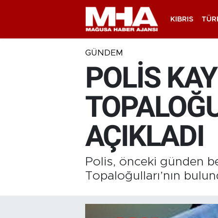
KIBRIS
TÜR
GÜNDEM
POLİS KAY
TOPALOĞU
AÇIKLADI
Polis, önceki günden be
Topaloğulları’nın bulun