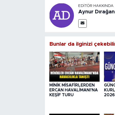
EDITÖR HAKKINDA
Aynur Dırağan
Bunlar da ilginizi çekebili
MİNİK MİSAFİRLERDEN
GÜNC
ERCAN HAVALİMANI'NA
KURL
KEŞİF TURU
2026