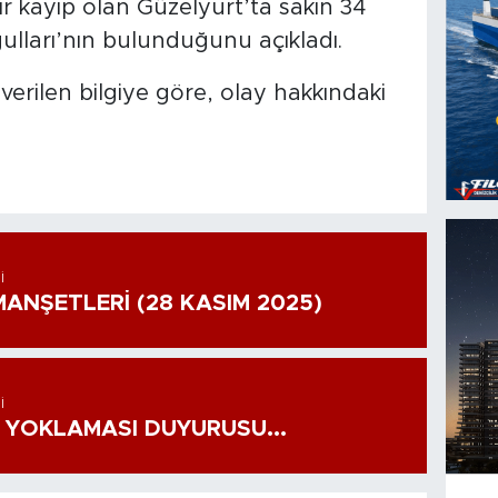
ir kayıp olan Güzelyurt’ta sakin 34
lları’nın bulunduğunu açıkladı.
verilen bilgiye göre, olay hakkındaki
I
ANŞETLERİ (28 KASIM 2025)
I
 YOKLAMASI DUYURUSU...