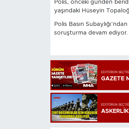
Polis, önceki günden berid
yaşındaki Hüseyin Topaloğu
Polis Basın Subaylığı’ndan 
soruşturma devam ediyor.
EDITÖRÜN SEÇTIĞ
GAZETE M
EDITÖRÜN SEÇTIĞ
ASKERLİK