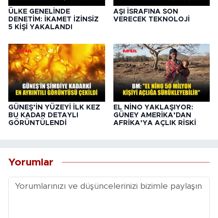
ÜLKE GENELİNDE
AŞI İSRAFINA SON
DENETİM: İKAMET İZİNSİZ
VERECEK TEKNOLOJİ
5 KİŞİ YAKALANDI
GÜNEŞ’İN YÜZEYİ İLK KEZ
EL NİNO YAKLAŞIYOR:
BU KADAR DETAYLI
GÜNEY AMERİKA’DAN
GÖRÜNTÜLENDİ
AFRİKA’YA AÇLIK RİSKİ
Yorumlar