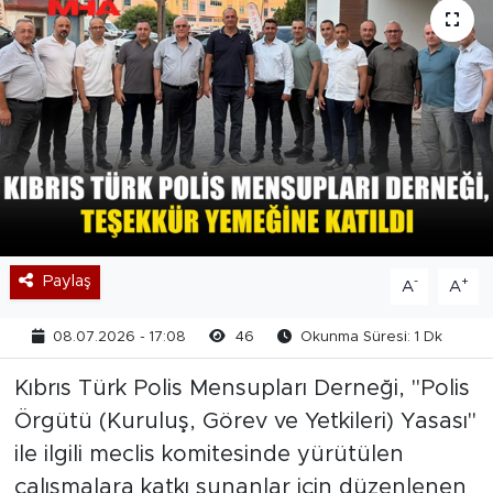
Paylaş
-
+
A
A
08.07.2026 - 17:08
46
Okunma Süresi: 1 Dk
Kıbrıs Türk Polis Mensupları Derneği, "Polis
Örgütü (Kuruluş, Görev ve Yetkileri) Yasası"
ile ilgili meclis komitesinde yürütülen
çalışmalara katkı sunanlar için düzenlenen