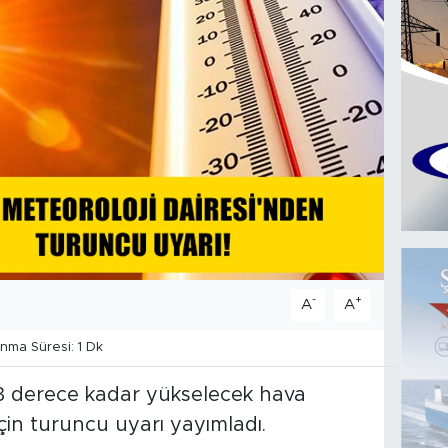
-
+
A
A
ma Süresi: 1 Dk
43 derece kadar yükselecek hava
çin turuncu uyarı yayımladı.