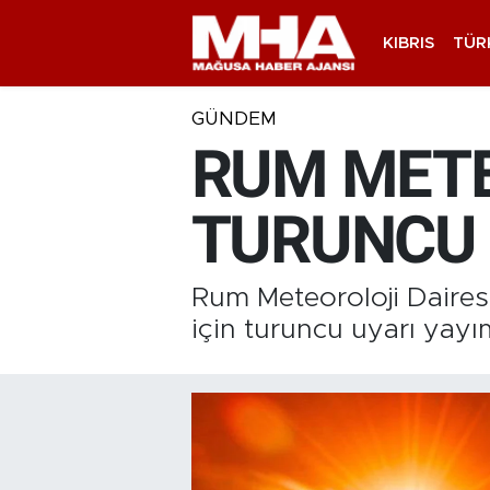
KIBRIS
TÜR
GÜNDEM
RUM METE
TURUNCU 
Rum Meteoroloji Daires
için turuncu uyarı yayı