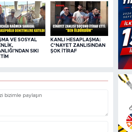
ŞMA VE SOSYAL
KANLI HESAPLAŞMA:
NLİK,
C*NAYET ZANLISINDAN
NLIĞI’NDAN SIKI
ŞOK İTİRAF
TİM