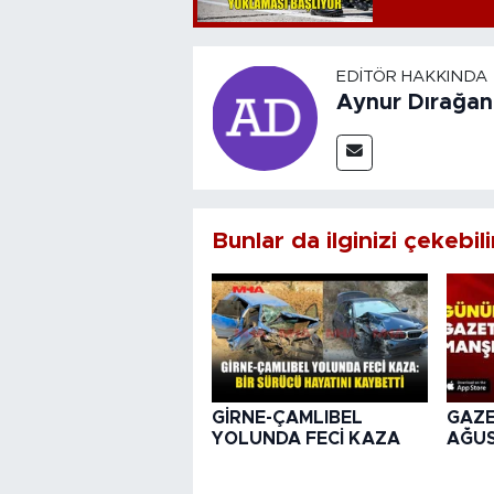
EDITÖR HAKKINDA
Aynur Dırağan
Bunlar da ilginizi çekebili
GİRNE-ÇAMLIBEL
GAZE
YOLUNDA FECİ KAZA
AĞUS