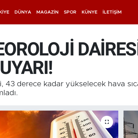
KIYE
DÜNYA
MAGAZIN
SPOR
KÜNYE
İLETIŞIM
OROLOJİ DAİRES
UYARI!
i, 43 derece kadar yükselecek hava sıc
mladı.