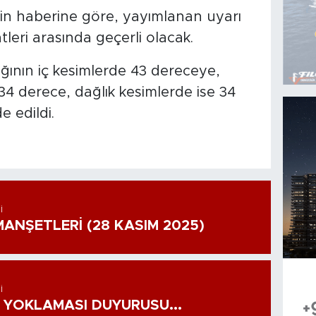
inin haberine göre, yayımlanan uyarı
leri arasında geçerli olacak.
ığının iç kesimlerde 43 dereceye,
34 derece, dağlık kesimlerde ise 34
 edildi.
I
ANŞETLERİ (28 KASIM 2025)
I
 YOKLAMASI DUYURUSU...