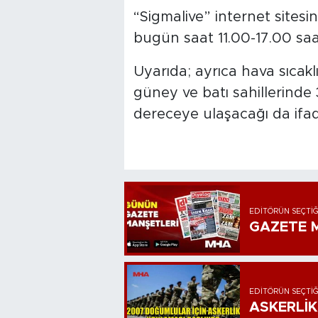
“Sigmalive” internet sites
bugün saat 11.00-17.00 saat
Uyarıda; ayrıca hava sıcakl
güney ve batı sahillerinde 
dereceye ulaşacağı da ifade
EDITÖRÜN SEÇTIĞ
GAZETE M
EDITÖRÜN SEÇTIĞ
ASKERLİK