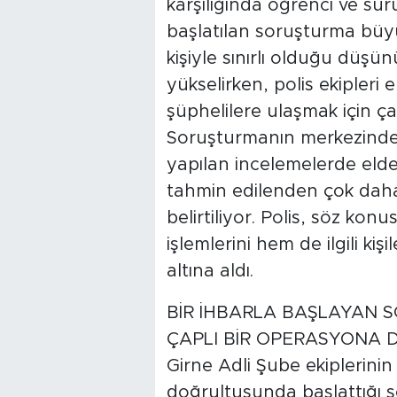
karşılığında öğrenci ve sürü
başlatılan soruşturma büyü
kişiyle sınırlı olduğu düşü
yükselirken, polis ekipleri 
şüphelilere ulaşmak için çal
Soruşturmanın merkezinde
yapılan incelemelerde eld
tahmin edilenden çok daha 
belirtiliyor. Polis, söz ko
işlemlerini hem de ilgili ki
altına aldı.
BİR İHBARLA BAŞLAYAN S
ÇAPLI BİR OPERASYONA
Girne Adli Şube ekiplerinin 
doğrultusunda başlattığı s