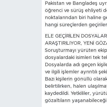
Pakistan ve Bangladeş uyruk
öğrenci ve sürüş ehliyeti 
noktalarından biri haline ge
hangi süreçlerden geçirilere
ELE GEÇİRİLEN DOSYALAR
ARAŞTIRILIYOR, YENİ GÖ
Soruşturmayı yürüten ekip
dosyalardaki isimleri tek te
Dosyalarda adı geçen kişiler
ve ilgili işlemler ayrıntılı şek
Bazı kişilerin gönüllü olara
belirtilirken, halen ulaşıl
kaydedildi. Yetkililer, yür
gözaltıların yaşanabileceği