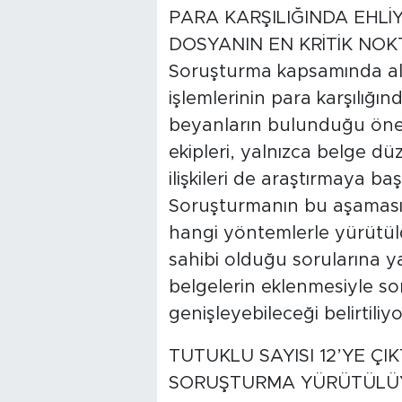
PARA KARŞILIĞINDA EHLİ
DOSYANIN EN KRİTİK NO
Soruşturma kapsamında alın
işlemlerinin para karşılığın
beyanların bulunduğu öne s
ekipleri, yalnızca belge dü
ilişkileri de araştırmaya baş
Soruşturmanın bu aşamasınd
hangi yöntemlerle yürütüld
sahibi olduğu sorularına y
belgelerin eklenmesiyle s
genişleyebileceği belirtiliyo
TUTUKLU SAYISI 12’YE Ç
SORUŞTURMA YÜRÜTÜLÜ