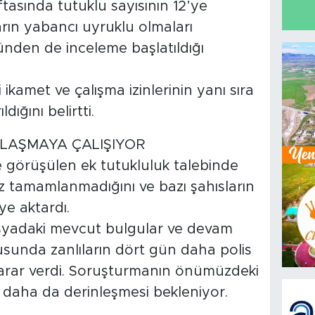
ftasında tutuklu sayısının 12’ye
ların yabancı uyruklu olmaları
den de inceleme başlatıldığı
ki ikamet ve çalışma izinlerinin yanı sıra
dığını belirtti.
ULAŞMAYA ÇALIŞIYOR
görüşülen ek tutukluluk talebinde
z tamamlanmadığını ve bazı şahısların
e aktardı.
syadaki mevcut bulgular ve devam
sunda zanlıların dört gün daha polis
arar verdi. Soruşturmanın önümüzdeki
 daha da derinleşmesi bekleniyor.