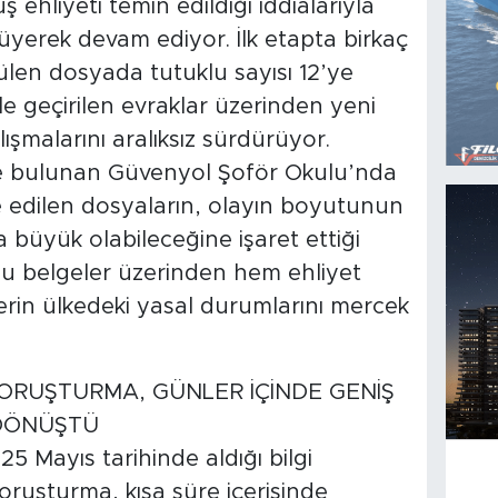
ş ehliyeti temin edildiği iddialarıyla
yerek devam ediyor. İlk etapta birkaç
nülen dosyada tutuklu sayısı 12’ye
ele geçirilen evraklar üzerinden yeni
ışmalarını aralıksız sürdürüyor.
 bulunan Güvenyol Şoför Okulu’nda
e edilen dosyaların, olayın boyutunun
büyük olabileceğine işaret ettiği
nusu belgeler üzerinden hem ehliyet
şilerin ülkedeki yasal durumlarını mercek
ORUŞTURMA, GÜNLER İÇİNDE GENİŞ
 DÖNÜŞTÜ
25 Mayıs tarihinde aldığı bilgi
oruşturma, kısa süre içerisinde