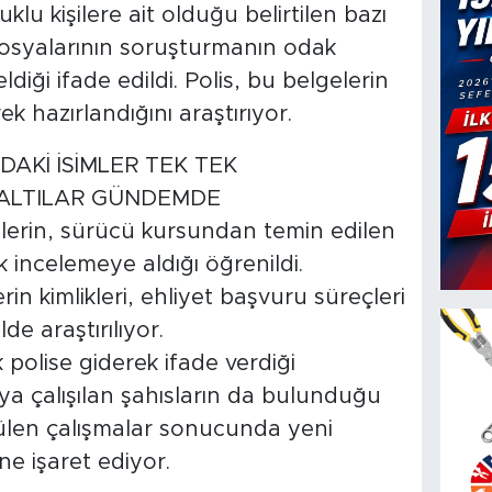
lu kişilere ait olduğu belirtilen bazı
dosyalarının soruşturmanın odak
ldiği ifade edildi. Polis, bu belgelerin
k hazırlandığını araştırıyor.
DAKİ İSİMLER TEK TEK
ZALTILAR GÜNDEMDE
lerin, sürücü kursundan temin edilen
k incelemeye aldığı öğrenildi.
in kimlikleri, ehliyet başvuru süreçleri
ilde araştırılıyor.
k polise giderek ifade verdiği
maya çalışılan şahısların da bulunduğu
ütülen çalışmalar sonucunda yeni
ne işaret ediyor.