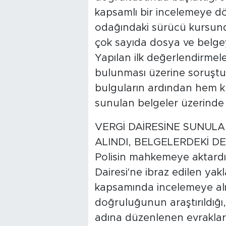
kapsamlı bir incelemeye dön
odağındaki sürücü kursunda
çok sayıda dosya ve belgey
Yapılan ilk değerlendirmele
bulunması üzerine soruşturm
bulguların ardından hem ku
sunulan belgeler üzerinde ay
VERGİ DAİRESİNE SUNULA
ALINDI, BELGELERDEKİ D
Polisin mahkemeye aktardığı
Dairesi'ne ibraz edilen yak
kapsamında incelemeye alın
doğruluğunun araştırıldığı,
adına düzenlenen evrakların