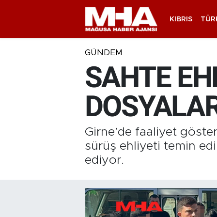
KIBRIS
TÜR
GÜNDEM
SAHTE EH
DOSYALAR
Girne’de faaliyet göste
sürüş ehliyeti temin ed
ediyor.