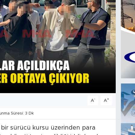
-
+
A
A
nma Süresi: 3 Dk
 bir sürücü kursu üzerinden para