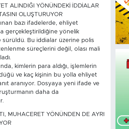
YET ALINDIĞI YÖNÜNDEKİ İDDİALAR
KTASINI OLUŞTURUYOR
an bazı ifadelerde, ehliyet
da gerçekleştirildiğine yönelik
ürüldü. Bu iddialar üzerine polis
zenlenme süreçlerini değil, olası mali
ladı.
a, kimlerin para aldığı, işlemlerin
üğü ve kaç kişinin bu yolla ehliyet
anıt aranıyor. Dosyaya yeni ifade ve
oruşturmanın daha da
r.
IKTI, MUHACERET YÖNÜNDEN DE AYRI
YOR