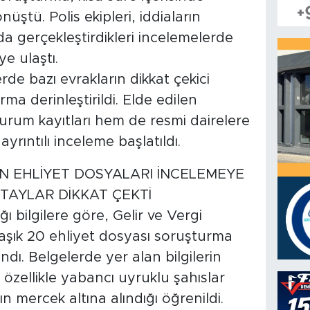
üştü. Polis ekipleri, iddiaların
 gerçekleştirdikleri incelemelerde
e ulaştı.
rde bazı evrakların dikkat çekici
a derinleştirildi. Elde edilen
rum kayıtları hem de resmi dairelere
rıntılı inceleme başlatıldı.
N EHLİYET DOSYALARI İNCELEMEYE
ETAYLAR DİKKAT ÇEKTİ
 bilgilere göre, Gelir ve Vergi
laşık 20 ehliyet dosyası soruşturma
dı. Belgelerde yer alan bilgilerin
 özellikle yabancı uyruklu şahıslar
 mercek altına alındığı öğrenildi.