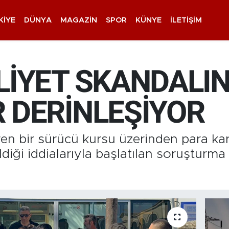
KIYE
DÜNYA
MAGAZIN
SPOR
KÜNYE
İLETIŞIM
LİYET SKANDALI
 DERİNLEŞİYOR
ren bir sürücü kursu üzerinden para kar
ildiği iddialarıyla başlatılan soruştur