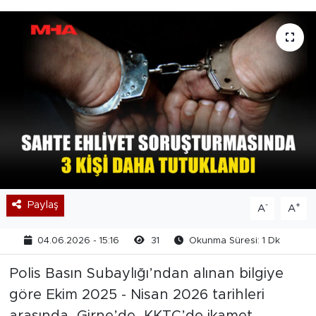
Paylaş
-
+
A
A
04.06.2026 - 15:16
31
Okunma Süresi: 1 Dk
Polis Basın Subaylığı’ndan alınan bilgiye
göre Ekim 2025 - Nisan 2026 tarihleri