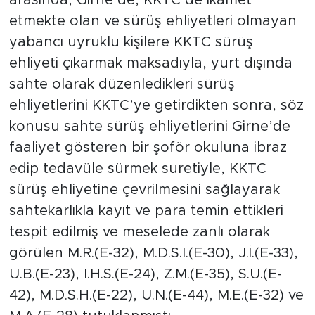
arasında, Girne’de, KKTC’de ikamet
etmekte olan ve sürüş ehliyetleri olmayan
yabancı uyruklu kişilere KKTC sürüş
ehliyeti çıkarmak maksadıyla, yurt dışında
sahte olarak düzenledikleri sürüş
ehliyetlerini KKTC’ye getirdikten sonra, söz
konusu sahte sürüş ehliyetlerini Girne’de
faaliyet gösteren bir şoför okuluna ibraz
edip tedavüle sürmek suretiyle, KKTC
sürüş ehliyetine çevrilmesini sağlayarak
sahtekarlıkla kayıt ve para temin ettikleri
tespit edilmiş ve meselede zanlı olarak
görülen M.R.(E-32), M.D.S.I.(E-30), J.İ.(E-33),
U.B.(E-23), I.H.S.(E-24), Z.M.(E-35), S.U.(E-
42), M.D.S.H.(E-22), U.N.(E-44), M.E.(E-32) ve