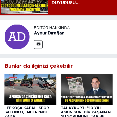
DUYURUSU...
EDITÖR HAKKINDA
Aynur Dırağan
Bunlar da ilginizi çekebilir
LEFKOŞA KAPALI SPOR
TALAYKURT: “10 YILI
SALONU ÇEMBERİ’NDE
AŞKIN SÜREDİR YAŞANAN
KAZA
SU SORUNUNU TARİHE