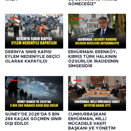
GÖMECEĞİZ”
DERİNYA SINIR KAPISI
ERHÜRMAN: ERENKÖY,
EYLEM NEDENİYLE GEÇİCİ
KIBRIS TÜRK HALKININ
OLARAK KAPATILDI
ÖZGÜRLÜK İRADESİNİN
SİMGESİDİR
GÜNEY'DE 2026’DA 5 BİN
CUMHURBAŞKANI
288 KAÇAK GÖÇMEN SINIR
ERHÜRMAN, MİLLİ
DIŞI EDİLDİ
MÜCADELE VAKFI
BAŞKANI VE YÖNETİM