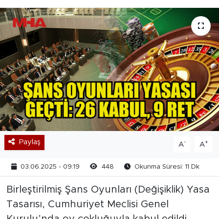
Paylaş
-
+
A
A
03.06.2025 - 09:19
448
Okunma Süresi: 11 Dk
Birleştirilmiş Şans Oyunları (Değişiklik) Yasa
Tasarısı, Cumhuriyet Meclisi Genel