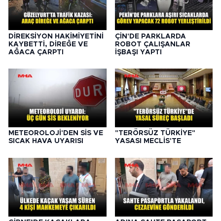
DİREKSİYON HAKİMİYETİNİ
ÇİN'DE PARKLARDA
KAYBETTİ, DİREĞE VE
ROBOT ÇALIŞANLAR
AĞACA ÇARPTI
İŞBAŞI YAPTI
METEOROLOJİ'DEN SİS VE
"TERÖRSÜZ TÜRKİYE"
SICAK HAVA UYARISI
YASASI MECLİS'TE