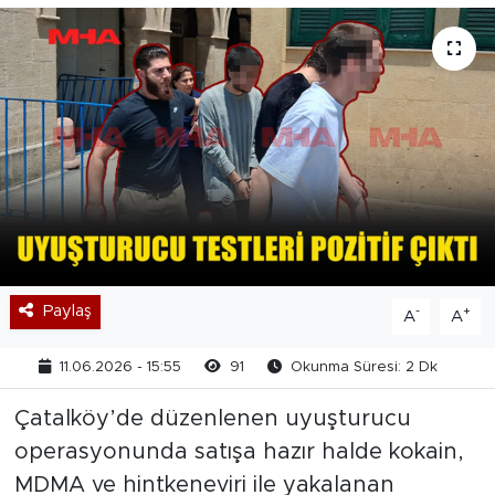
Paylaş
-
+
A
A
11.06.2026 - 15:55
91
Okunma Süresi: 2 Dk
Çatalköy’de düzenlenen uyuşturucu
operasyonunda satışa hazır halde kokain,
MDMA ve hintkeneviri ile yakalanan