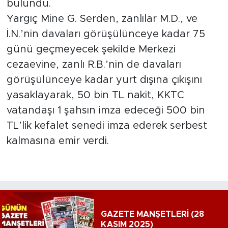
bulundu.
Yargıç Mine G. Serden, zanlılar M.D., ve
İ.N.’nin davaları görüşülünceye kadar 75
günü geçmeyecek şekilde Merkezi
cezaevine, zanlı R.B.’nin de davaları
görüşülünceye kadar yurt dışına çıkışını
yasaklayarak, 50 bin TL nakit, KKTC
vatandaşı 1 şahsın imza edeceği 500 bin
TL’lik kefalet senedi imza ederek serbest
kalmasına emir verdi.
GAZETE MANŞETLERİ (28
KASIM 2025)