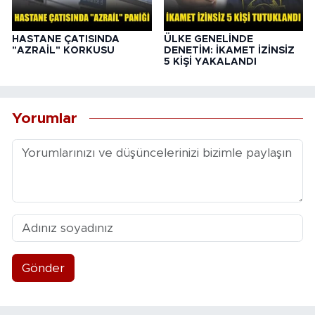
HASTANE ÇATISINDA
ÜLKE GENELİNDE
"AZRAİL" KORKUSU
DENETİM: İKAMET İZİNSİZ
5 KİŞİ YAKALANDI
Yorumlar
Gönder