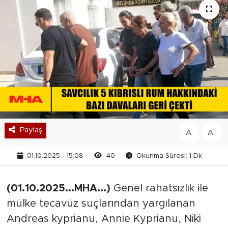
Paylaş
-
+
A
A
01.10.2025 - 15:08
40
Okunma Süresi: 1 Dk
(01.10.2025...MHA...)
Genel rahatsızlık ile
mülke tecavüz suçlarından yargılanan
Andreas kyprianu, Annie Kyprianu, Niki