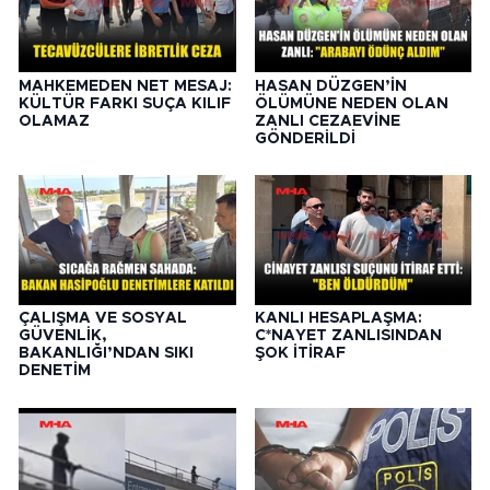
MAHKEMEDEN NET MESAJ:
HASAN DÜZGEN’İN
KÜLTÜR FARKI SUÇA KILIF
ÖLÜMÜNE NEDEN OLAN
OLAMAZ
ZANLI CEZAEVİNE
GÖNDERİLDİ
ÇALIŞMA VE SOSYAL
KANLI HESAPLAŞMA:
GÜVENLİK,
C*NAYET ZANLISINDAN
BAKANLIĞI’NDAN SIKI
ŞOK İTİRAF
DENETİM