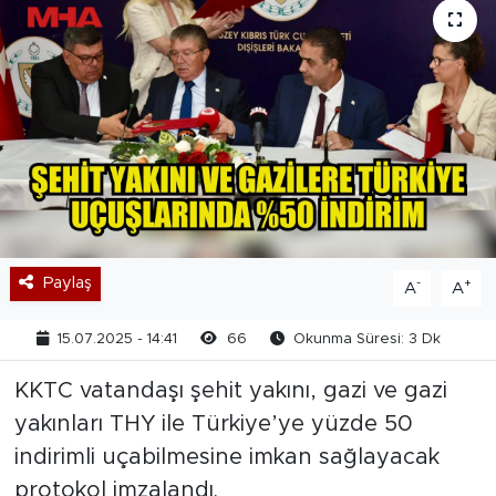
Paylaş
-
+
A
A
15.07.2025 - 14:41
66
Okunma Süresi: 3 Dk
KKTC vatandaşı şehit yakını, gazi ve gazi
yakınları THY ile Türkiye’ye yüzde 50
indirimli uçabilmesine imkan sağlayacak
protokol imzalandı.