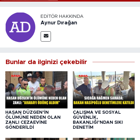
EDITÖR HAKKINDA
Aynur Dırağan
Bunlar da ilginizi çekebilir
HASAN DÜZGEN’İN
ÇALIŞMA VE SOSYAL
ÖLÜMÜNE NEDEN OLAN
GÜVENLİK,
ZANLI CEZAEVİNE
BAKANLIĞI’NDAN SIKI
GÖNDERİLDİ
DENETİM