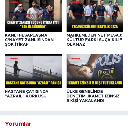
KANLI HESAPLAŞMA:
MAHKEMEDEN NET MESAJ:
C*NAYET ZANLISINDAN
KÜLTÜR FARKI SUÇA KILIF
ŞOK İTİRAF
OLAMAZ
HASTANE ÇATISINDA
ÜLKE GENELİNDE
"AZRAİL" KORKUSU
DENETİM: İKAMET İZİNSİZ
5 KİŞİ YAKALANDI
Yorumlar