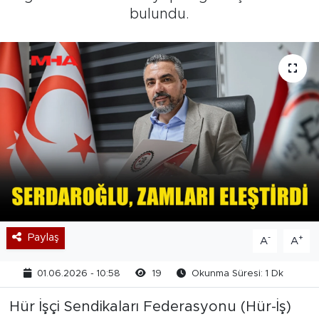
bulundu.
Paylaş
-
+
A
A
01.06.2026 - 10:58
19
Okunma Süresi: 1 Dk
Hür İşçi Sendikaları Federasyonu (Hür-İş)