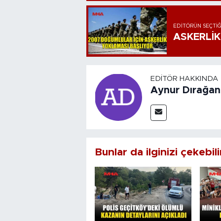
EDITÖRÜN SEÇTIĞ
ASKERLİK
EDITÖR HAKKINDA
Aynur Dırağan
Bunlar da ilginizi çekebili