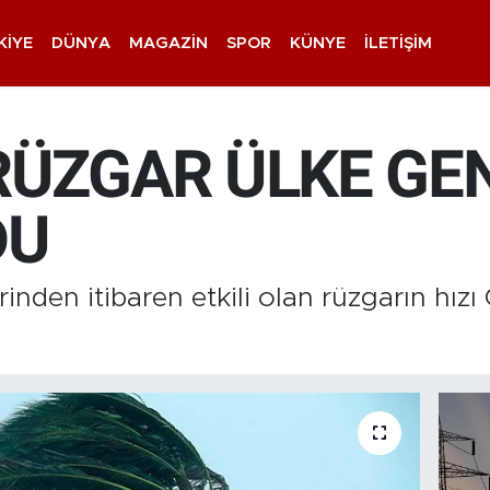
KIYE
DÜNYA
MAGAZIN
SPOR
KÜNYE
İLETIŞIM
 RÜZGAR ÜLKE GE
DU
inden itibaren etkili olan rüzgarın hı