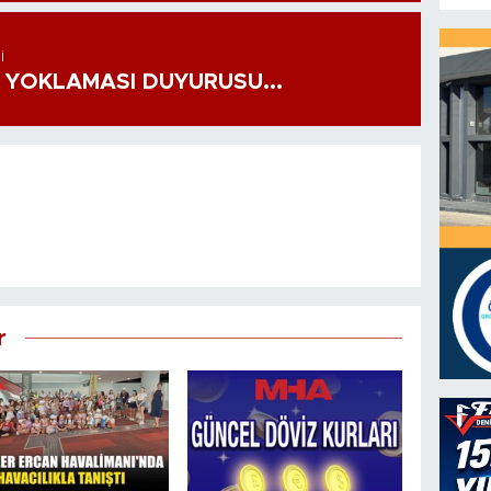
I
 YOKLAMASI DUYURUSU...
r