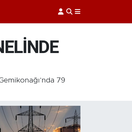
NELİNDE
zı Gemikonağı’nda 79