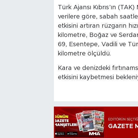
Türk Ajansı Kıbrıs’ın (TAK) 
verilere göre, sabah saatl
etkisini artıran rüzgarın hı
kilometre, Boğaz ve Serdarl
69, Esentepe, Vadili ve Tü
kilometre ölçüldü.
Kara ve denizdeki fırtınams
etkisini kaybetmesi bekleni
EDITÖRÜN SEÇTIĞ
GAZETE M