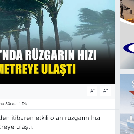
-
+
A
A
 Süresi: 1 Dk
n itibaren etkili olan rüzgarın hızı
eye ulaştı.