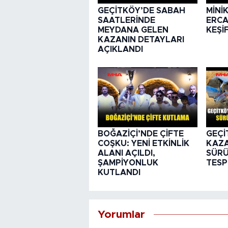
GEÇİTKÖY’DE SABAH
MİNİ
SAATLERİNDE
ERCA
MEYDANA GELEN
KEŞİ
KAZANIN DETAYLARI
AÇIKLANDI
BOĞAZİÇİ’NDE ÇİFTE
GEÇİ
COŞKU: YENİ ETKİNLİK
KAZ
ALANI AÇILDI,
SÜRÜ
ŞAMPİYONLUK
TESP
KUTLANDI
Yorumlar