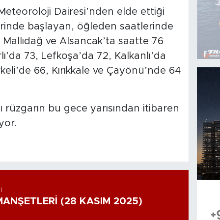
Meteoroloji Dairesi’nden elde ettiği
erinde başlayan, öğleden saatlerinde
zı Mallıdağ ve Alsancak’ta saatte 76
ı’da 73, Lefkoşa’da 72, Kalkanlı’da
rkeli’de 66, Kırıkkale ve Çayönü’nde 64
ı rüzgarın bu gece yarısından itibaren
yor.
I
ANŞETLERİ (28 KASIM 2025)