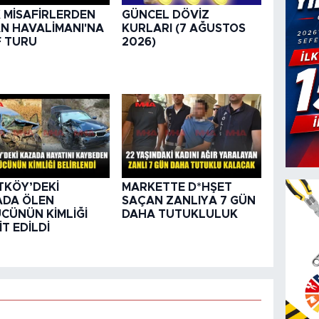
K MİSAFİRLERDEN
GÜNCEL DÖVİZ
N HAVALİMANI'NA
KURLARI (7 AĞUSTOS
F TURU
2026)
TKÖY’DEKİ
MARKETTE D*HŞET
ADA ÖLEN
SAÇAN ZANLIYA 7 GÜN
CÜNÜN KİMLİĞİ
DAHA TUTUKLULUK
İT EDİLDİ