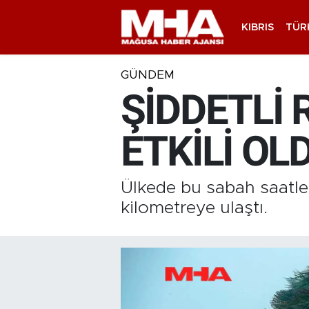
KIBRIS
TÜR
GÜNDEM
ŞİDDETLİ
ETKİLİ OL
Ülkede bu sabah saatler
kilometreye ulaştı.