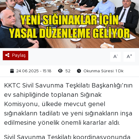
Paylaş
-
+
A
A
24.06.2025 - 15:18
52
Okunma Süresi: 1 Dk
KKTC Sivil Savunma Teşkilatı Başkanlığı’nın
ev sahipliğinde toplanan Sığınak
Komisyonu, ülkede mevcut genel
sığınakların tadilatı ve yeni sığınakların inşa
edilmesine yönelik önemli kararlar aldı.
Sivil Savunma Teşkilatı koordinasyonunda