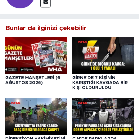
Bunlar da ilginizi çekebilir
GAZETE MANŞETLERİ (6
GİRNE'DE 7 KİŞİNİN
AĞUSTOS 2026)
KARIŞTIĞI KAVGADA BİR
KİŞİ ÖLDÜRÜLDÜ
DİREKSİYON HAKİMİYETİNİ
ÇİN'DE PARKLARDA