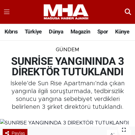
Kıbrıs
Türkiye
Dünya
Magazin
Spor
Künye
GÜNDEM
SUNRİSE YANGININDA 3
DİREKTÖR TUTUKLANDI
İskele’de Sun Rise Apartmanı’nda çıkan
yangınla ilgili soruşturmada, tedbirsizlik
sonucu yangına sebebiyet verdikleri
belirlenen 3 şirket direktörü tutuklandı.
Paylaş
-
+
A
A