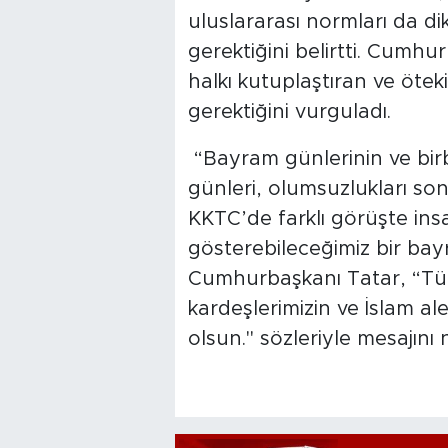
uluslararası normları da d
gerektiğini belirtti. Cumh
halkı kutuplaştıran ve öte
gerektiğini vurguladı.
“Bayram günlerinin ve birbir
günleri, olumsuzlukları sonl
KKTC’de farklı görüşte insa
gösterebileceğimiz bir bay
Cumhurbaşkanı Tatar, “Tüm
kardeşlerimizin ve İslam 
olsun." sözleriyle mesajını 