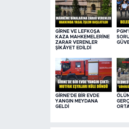
GİRNE VE LEFKOŞA
PGM’
KAZA MAHKEMELERİNE
SORU
ZARAR VERENLER
GÜVE
ŞİKÂYET EDİLDİ
GİRNE'DE BİR EVDE
ÖLÜ
YANGIN MEYDANA
GER
GELDİ
ORTA