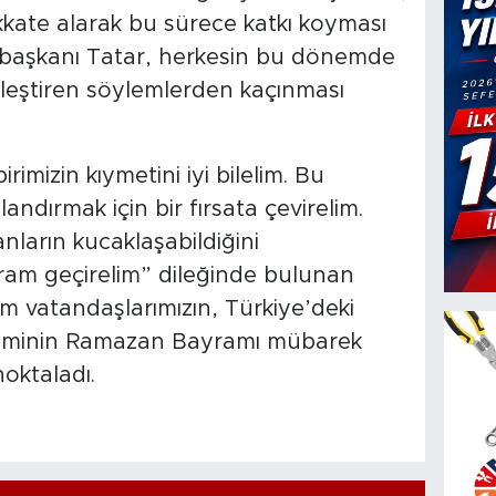
ikkate alarak bu sürece katkı koyması
urbaşkanı Tatar, herkesin bu dönemde
kileştiren söylemlerden kaçınması
imizin kıymetini iyi bilelim. Bu
andırmak için bir fırsata çevirelim.
nların kucaklaşabildiğini
ram geçirelim” dileğinde bulunan
 vatandaşlarımızın, Türkiye’deki
aleminin Ramazan Bayramı mübarek
noktaladı.