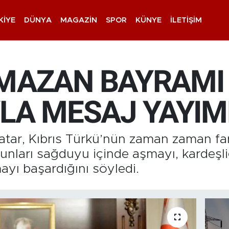
KIYE
DÜNYA
MAGAZIN
SPOR
KÜNYE
İLETIŞIM
MAZAN BAYRAMI
YLA MESAJ YAYIM
tar, Kıbrıs Türkü’nün zaman zaman far
unları sağduyu içinde aşmayı, kardeşliğ
ayı başardığını söyledi.