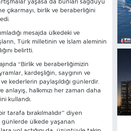
tartışmalar yaşasa da bunları sağduyu
e çıkarmayı, birlik ve beraberliğini
edi.
mladığı mesajda ülkedeki ve
arın, Türk milletinin ve İslam aleminin
ını belirtti.
nda “Birlik ve beraberliğimizin
ramlar, kardeşliğin, saygının ve
 ve kederlerin paylaşıldığı günlerdir.
e anlayış, halkımızı her zaman daha
ni kullandı.
ir tarafa bırakılmalıdır” diyen
 günlerde ülkede yaşanan
malara yol açtığını da üzüntüyle takip