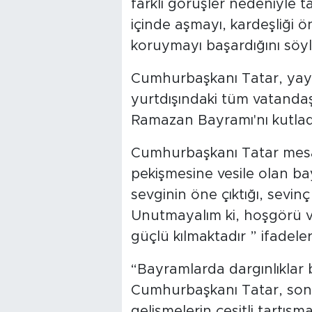
farklı görüşler nedeniyle 
içinde aşmayı, kardeşliği ön
koruymayı başardığını söyl
Cumhurbaşkanı Tatar, yayı
yurtdışındaki tüm vatandaşl
Ramazan Bayramı'nı kutladığ
Cumhurbaşkanı Tatar mesajı
pekişmesine vesile olan bay
sevginin öne çıktığı, sevinç
Unutmayalım ki, hoşgörü v
güçlü kılmaktadır ” ifadeleri
“Bayramlarda dargınlıklar b
Cumhurbaşkanı Tatar, son
gelişmelerin çeşitli tartış