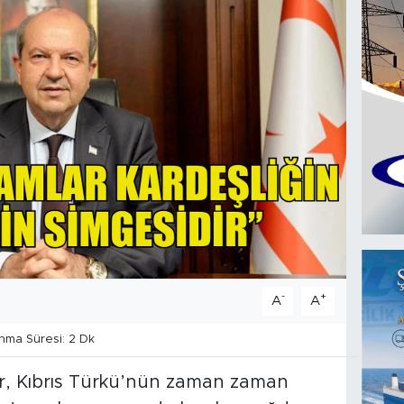
-
+
A
A
ma Süresi: 2 Dk
r, Kıbrıs Türkü’nün zaman zaman