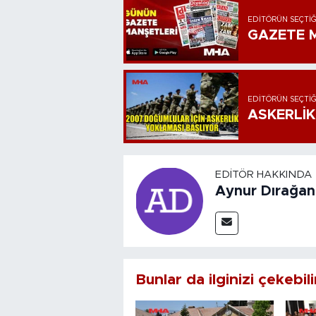
EDITÖRÜN SEÇTIĞ
GAZETE M
EDITÖRÜN SEÇTIĞ
ASKERLİK
EDITÖR HAKKINDA
Aynur Dırağan
Bunlar da ilginizi çekebili