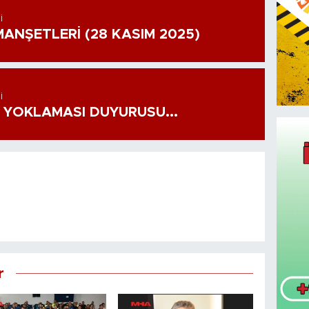
I
ANŞETLERİ (28 KASIM 2025)
I
 YOKLAMASI DUYURUSU...
r