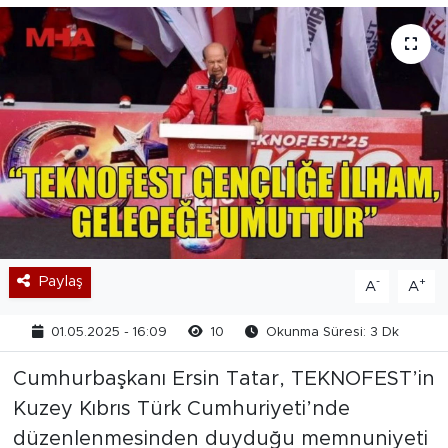
Paylaş
-
+
A
A
01.05.2025 - 16:09
10
Okunma Süresi: 3 Dk
Cumhurbaşkanı Ersin Tatar, TEKNOFEST’in
Kuzey Kıbrıs Türk Cumhuriyeti’nde
düzenlenmesinden duyduğu memnuniyeti