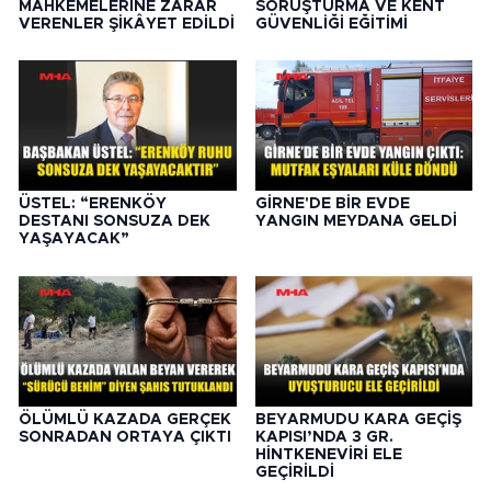
MAHKEMELERİNE ZARAR
SORUŞTURMA VE KENT
VERENLER ŞİKÂYET EDİLDİ
GÜVENLİĞİ EĞİTİMİ
ÜSTEL: “ERENKÖY
GİRNE'DE BİR EVDE
DESTANI SONSUZA DEK
YANGIN MEYDANA GELDİ
YAŞAYACAK”
ÖLÜMLÜ KAZADA GERÇEK
BEYARMUDU KARA GEÇİŞ
SONRADAN ORTAYA ÇIKTI
KAPISI’NDA 3 GR.
HİNTKENEVİRİ ELE
GEÇİRİLDİ