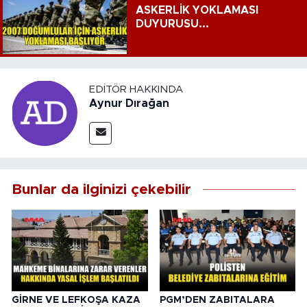
ASKERLİK YOKLAMASI
DUYURUSU...
EDITÖR HAKKINDA
Aynur Dırağan
Bunlar da ilginizi çekebilir
GİRNE VE LEFKOŞA KAZA
PGM’DEN ZABITALARA