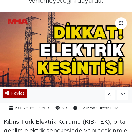
verilemeyeceğini duyurdu.
Paylaş
-
+
A
A
19.06.2025 - 17:08
28
Okunma Süresi: 1 Dk
Kıbrıs Türk Elektrik Kurumu (KIB-TEK), orta
gerilim elektrik şebekesinde yapılacak proje