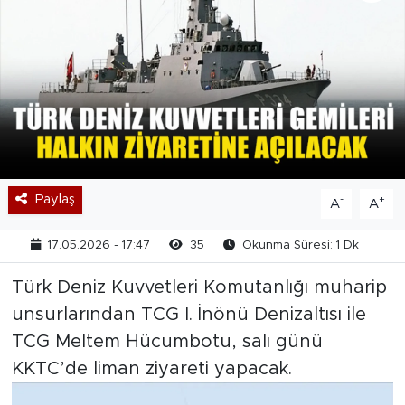
Paylaş
-
+
A
A
17.05.2026 - 17:47
35
Okunma Süresi: 1 Dk
Türk Deniz Kuvvetleri Komutanlığı muharip
unsurlarından TCG I. İnönü Denizaltısı ile
TCG Meltem Hücumbotu, salı günü
KKTC’de liman ziyareti yapacak.