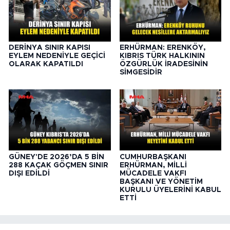
DERİNYA SINIR KAPISI
ERHÜRMAN: ERENKÖY,
EYLEM NEDENİYLE GEÇİCİ
KIBRIS TÜRK HALKININ
OLARAK KAPATILDI
ÖZGÜRLÜK İRADESİNİN
SİMGESİDİR
GÜNEY'DE 2026’DA 5 BİN
CUMHURBAŞKANI
288 KAÇAK GÖÇMEN SINIR
ERHÜRMAN, MİLLİ
DIŞI EDİLDİ
MÜCADELE VAKFI
BAŞKANI VE YÖNETİM
KURULU ÜYELERİNİ KABUL
ETTİ