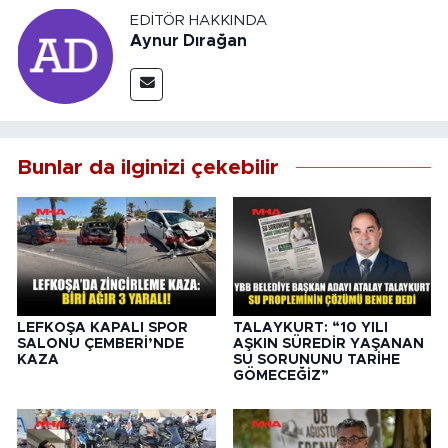
EDITÖR HAKKINDA
Aynur Dırağan
Bunlar da ilginizi çekebilir
LEFKOŞA KAPALI SPOR
TALAYKURT: “10 YILI
SALONU ÇEMBERİ’NDE
AŞKIN SÜREDİR YAŞANAN
KAZA
SU SORUNUNU TARİHE
GÖMECEĞİZ”