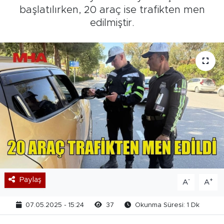
başlatılırken, 20 araç ise trafikten men
edilmiştir.
Paylaş
-
+
A
A
07.05.2025 - 15:24
37
Okunma Süresi: 1 Dk