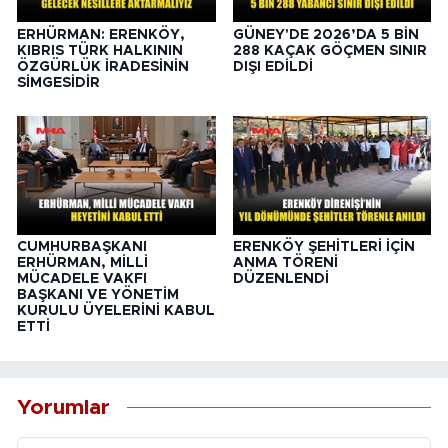
ERHÜRMAN: ERENKÖY,
GÜNEY'DE 2026’DA 5 BİN
KIBRIS TÜRK HALKININ
288 KAÇAK GÖÇMEN SINIR
ÖZGÜRLÜK İRADESİNİN
DIŞI EDİLDİ
SİMGESİDİR
CUMHURBAŞKANI
ERENKÖY ŞEHİTLERİ İÇİN
ERHÜRMAN, MİLLİ
ANMA TÖRENİ
MÜCADELE VAKFI
DÜZENLENDİ
BAŞKANI VE YÖNETİM
KURULU ÜYELERİNİ KABUL
ETTİ
Yorumlar