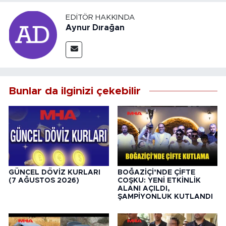
EDITÖR HAKKINDA
Aynur Dırağan
Bunlar da ilginizi çekebilir
GÜNCEL DÖVİZ KURLARI
BOĞAZİÇİ’NDE ÇİFTE
(7 AĞUSTOS 2026)
COŞKU: YENİ ETKİNLİK
ALANI AÇILDI,
ŞAMPİYONLUK KUTLANDI