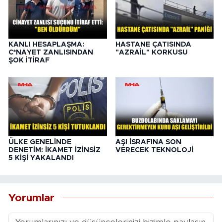
KANLI HESAPLAŞMA:
HASTANE ÇATISINDA
C*NAYET ZANLISINDAN
"AZRAİL" KORKUSU
ŞOK İTİRAF
ÜLKE GENELİNDE
AŞI İSRAFINA SON
DENETİM: İKAMET İZİNSİZ
VERECEK TEKNOLOJİ
5 KİŞİ YAKALANDI
Yorumlar