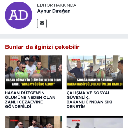
EDITÖR HAKKINDA
Aynur Dırağan
Bunlar da ilginizi çekebilir
HASAN DÜZGEN’İN
ÇALIŞMA VE SOSYAL
ÖLÜMÜNE NEDEN OLAN
GÜVENLİK,
ZANLI CEZAEVİNE
BAKANLIĞI’NDAN SIKI
GÖNDERİLDİ
DENETİM