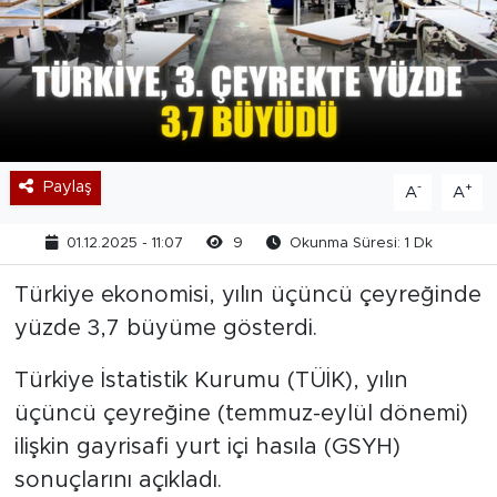
Paylaş
-
+
A
A
01.12.2025 - 11:07
9
Okunma Süresi: 1 Dk
Türkiye ekonomisi, yılın üçüncü çeyreğinde
yüzde 3,7 büyüme gösterdi.
Türkiye İstatistik Kurumu (TÜİK), yılın
üçüncü çeyreğine (temmuz-eylül dönemi)
ilişkin gayrisafi yurt içi hasıla (GSYH)
sonuçlarını açıkladı.