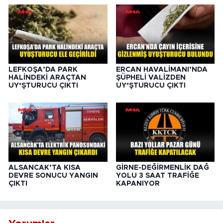
LEFKOŞA’DA PARK
ERCAN HAVALİMANI’NDA
HALİNDEKİ ARAÇTAN
ŞÜPHELİ VALİZDEN
UY*ŞTURUCU ÇIKTI
UY*ŞTURUCU ÇIKTI
ALSANCAK’TA KISA
GİRNE-DEĞİRMENLİK DAĞ
DEVRE SONUCU YANGIN
YOLU 3 SAAT TRAFİĞE
ÇIKTI
KAPANIYOR