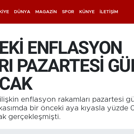
KIYE
DÜNYA
MAGAZIN
SPOR
KÜNYE
İLETIŞIM
DEKİ ENFLASYON
I PAZARTESİ GÜ
ACAK
 ilişkin enflasyon rakamları pazartesi g
kasımda bir önceki aya kıyasla yüzde 0,
ak gerçekleşmişti.