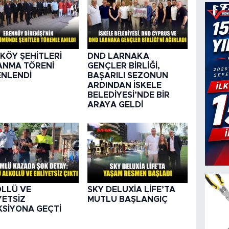
KÖY ŞEHİTLERİ
DND LARNAKA
 ANMA TÖRENİ
GENÇLER BİRLİĞİ,
NLENDİ
BAŞARILI SEZONUN
ARDINDAN İSKELE
BELEDİYESİ’NDE BİR
ARAYA GELDİ
LLÜ VE
SKY DELUXİA LİFE’TA
YETSİZ
MUTLU BAŞLANGIÇ
KSİYONA GEÇTİ