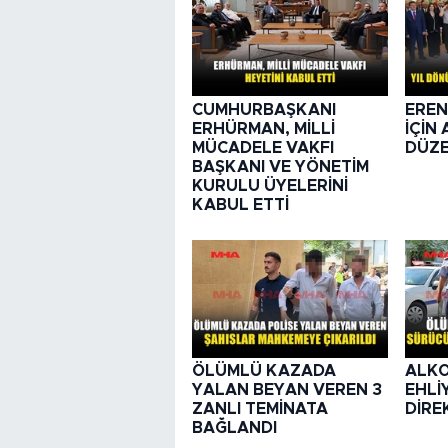
CUMHURBAŞKANI
EREN
ERHÜRMAN, MİLLİ
İÇİN
MÜCADELE VAKFI
DÜZE
BAŞKANI VE YÖNETİM
KURULU ÜYELERİNİ
KABUL ETTİ
ÖLÜMLÜ KAZADA
ALKO
YALAN BEYAN VEREN 3
EHLİ
ZANLI TEMİNATA
DİRE
BAĞLANDI