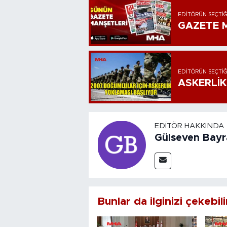
EDITÖRÜN SEÇTIĞ
GAZETE M
EDITÖRÜN SEÇTIĞ
ASKERLİK
EDITÖR HAKKINDA
Gülseven Bay
Bunlar da ilginizi çekebili