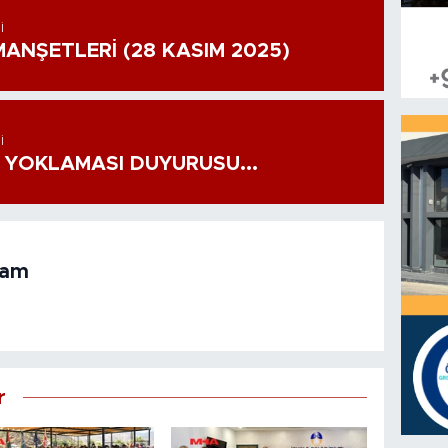
I
ANŞETLERİ (28 KASIM 2025)
I
 YOKLAMASI DUYURUSU...
ram
r