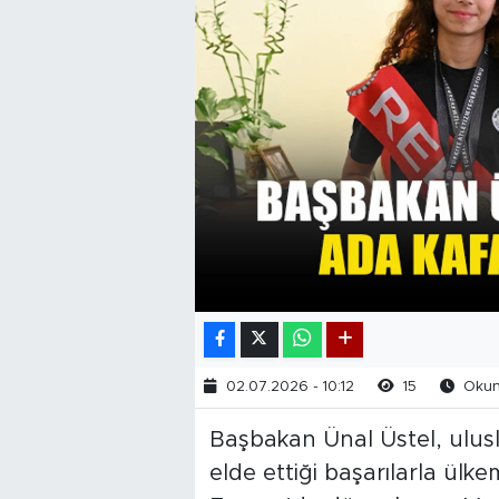
02.07.2026 - 10:12
15
Okun
Başbakan Ünal Üstel, ulusl
elde ettiği başarılarla ülk