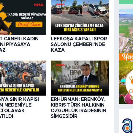
T CANER: KADIN
LEFKOŞA KAPALI SPOR
Nİ PİYASAYA
SALONU ÇEMBERİ’NDE
AZ
KAZA
NYA SINIR KAPISI
ERHÜRMAN: ERENKÖY,
M NEDENİYLE
KIBRIS TÜRK HALKININ
Cİ OLARAK
ÖZGÜRLÜK İRADESİNİN
TILDI
SİMGESİDİR