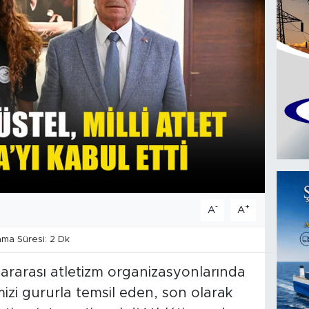
-
+
A
A
ma Süresi: 2 Dk
ararası atletizm organizasyonlarında
emizi gururla temsil eden, son olarak