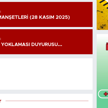
I
ANŞETLERİ (28 KASIM 2025)
I
 YOKLAMASI DUYURUSU...
r