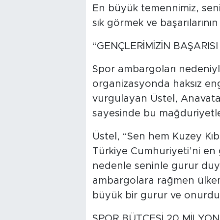
En büyük temennimiz, seni
sık görmek ve başarılarının
“GENÇLERİMİZİN BAŞARISI
Spor ambargoları nedeniyle
organizasyonda haksız engel
vurgulayan Üstel, Anavata
sayesinde bu mağduriyetleri
Üstel, “Sen hem Kuzey Kıb
Türkiye Cumhuriyeti’ni en 
nedenle seninle gurur duy
ambargolara rağmen ülkemiz
büyük bir gurur ve onurdur.
SPOR BÜTÇESİ 20 MİLYON 