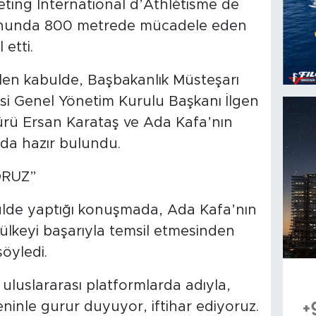
ing International d’Athlétisme de
nunda 800 metrede mücadele eden
 etti.
ilen kabulde, Başbakanlık Müsteşarı
i Genel Yönetim Kurulu Başkanı İlgen
ürü Ersan Karataş ve Ada Kafa’nın
a hazır bulundu.
ORUZ”
lde yaptığı konuşmada, Ada Kafa’nın
 ülkeyi başarıyla temsil etmesinden
öyledi.
 uluslararası platformlarda adıyla,
seninle gurur duyuyor, iftihar ediyoruz.