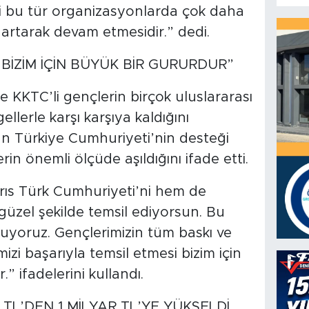
 bu tür organizasyonlarda çok daha
 artarak devam etmesidir.” dedi.
 BİZİM İÇİN BÜYÜK BİR GURURDUR”
 KKTC’li gençlerin birçok uluslararası
lerle karşı karşıya kaldığını
n Türkiye Cumhuriyeti’nin desteği
n önemli ölçüde aşıldığını ifade etti.
rıs Türk Cumhuriyeti’ni hem de
güzel şekilde temsil ediyorsun. Bu
uyoruz. Gençlerimizin tüm baskı ve
i başarıyla temsil etmesi bizim için
” ifadelerini kullandı.
TL’DEN 1 MİLYAR TL’YE YÜKSELDİ