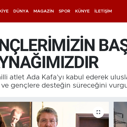
KIYE
DÜNYA
MAGAZIN
SPOR
KÜNYE
İLETIŞIM
NÇLERİMİZİN BAŞ
YNAĞIMIZDIR
lli atlet Ada Kafa'yı kabul ederek ulusl
a ve gençlere desteğin süreceğini vurgu