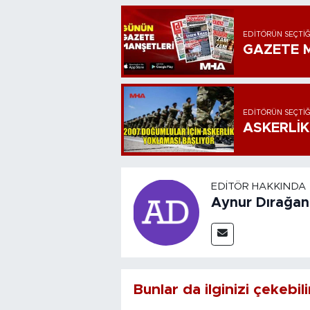
EDITÖRÜN SEÇTIĞ
GAZETE M
EDITÖRÜN SEÇTIĞ
ASKERLİK
EDITÖR HAKKINDA
Aynur Dırağan
Bunlar da ilginizi çekebili