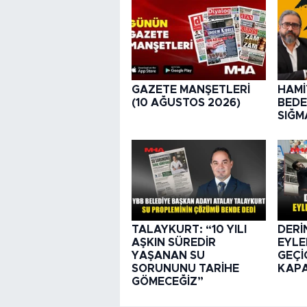
GAZETE MANŞETLERİ
HAMİ
(10 AĞUSTOS 2026)
BEDE
SIĞM
TALAYKURT: “10 YILI
DERİ
AŞKIN SÜREDİR
EYLE
YAŞANAN SU
GEÇİ
SORUNUNU TARİHE
KAPA
GÖMECEĞİZ”