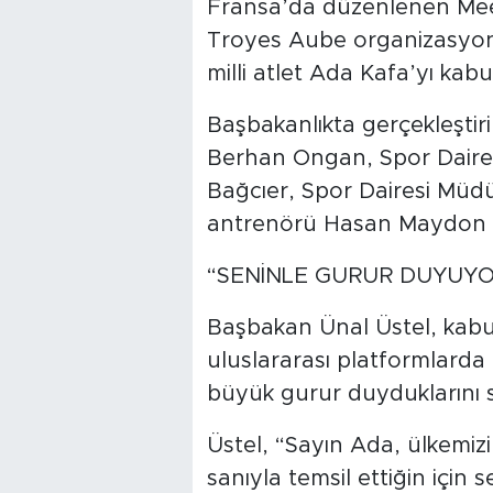
Fransa’da düzenlenen Meet
Troyes Aube organizasyo
milli atlet Ada Kafa’yı kabul
Başbakanlıkta gerçekleştir
Berhan Ongan, Spor Daires
Bağcıer, Spor Dairesi Müd
antrenörü Hasan Maydon d
“SENİNLE GURUR DUYUY
Başbakan Ünal Üstel, kabu
uluslararası platformlarda
büyük gurur duyduklarını s
Üstel, “Sayın Ada, ülkemizi
sanıyla temsil ettiğin için 