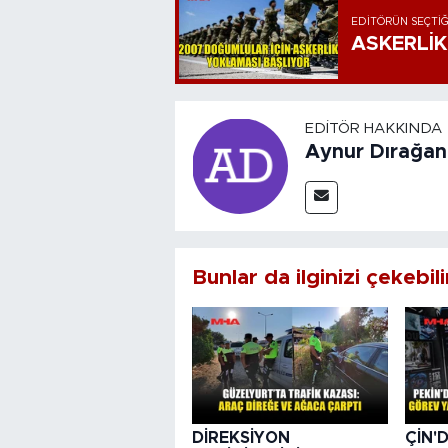
EDITÖRÜN SEÇTIĞ
ASKERLİK
EDITÖR HAKKINDA
Aynur Dırağan
Bunlar da ilginizi çekebili
DİREKSİYON
ÇİN'