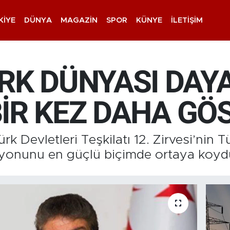
KIYE
DÜNYA
MAGAZIN
SPOR
KÜNYE
İLETIŞIM
ÜRK DÜNYASI DA
İR KEZ DAHA GÖ
k Devletleri Teşkilatı 12. Zirvesi’nin 
zyonunu en güçlü biçimde ortaya koyd