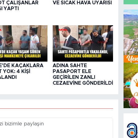
T ÇALIŞANLAR
VE SICAK HAVA UYARISI
ŞI YAPTI
E’DE KAÇAKLARA
ADINA SAHTE
 YOK: 4 KİŞİ
PASAPORT ELE
ALANDI
GEÇİRİLEN ZANLI
CEZAEVİNE GÖNDERİLDİ