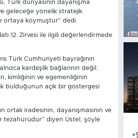
rvesi, Türk dünyasının dayanışma
e geleceğe yönelik stratejik
e ortaya koymuştur” dedi.
atı 12. Zirvesi ile ilgili değerlendirmede
rıs Türk Cumhuriyeti bayrağının
lnızca kardeşlik bağlarının değil;
nın, kimliğinin ve egemenliğinin
lık bulduğunun açık bir göstergesi
n ortak iradesinin, dayanışmasının ve
r tezahürüdür” diyen Üstel, şöyle