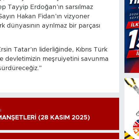
p Tayyip Erdoğan’ın sarsılmaz
 Sayın Hakan Fidan’ın vizyoner
ürk dünyasının ayrılmaz bir parçası
n Tatar’ın liderliğinde, Kıbrıs Türk
 ve devletimizin meşruiyetini savunma
 sürdüreceğiz.”
I
ANŞETLERİ (28 KASIM 2025)