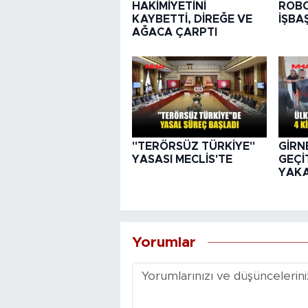
HAKİMİYETİNİ
ROBO
KAYBETTİ, DİREĞE VE
İŞBA
AĞACA ÇARPTI
"TERÖRSÜZ TÜRKİYE"
GİRN
YASASI MECLİS'TE
GEÇİT
YAK
Yorumlar