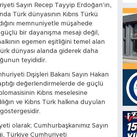
yeti Sayın Recep Tayyip Erdoğan’ın,
lunda Türk dünyasının Kıbrıs Türkü
madığını memnuniyetle müşahede
 güçlü bir dayanışma mesajı değil,
alkının egemen eşitliğini temel alan
Türk dünyası alanda giderek daha
ğunun teyididir.
mhuriyeti Dışişleri Bakanı Sayın Hakan
aptığı değerlendirmelerde de güçlü
plomasisinin Kıbrıs meselesine
lılığın ve Kıbrıs Türk halkına duyulan
 göstergesidir.
yeti olarak; Cumhurbaşkanımız Sayın
liği, Türkiye Cumhuriyeti