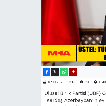
07.10.2025 - 17:37
23
Okun
Ulusal Birlik Partisi (UBP)
“Kardeş Azerbaycan’ın ev 