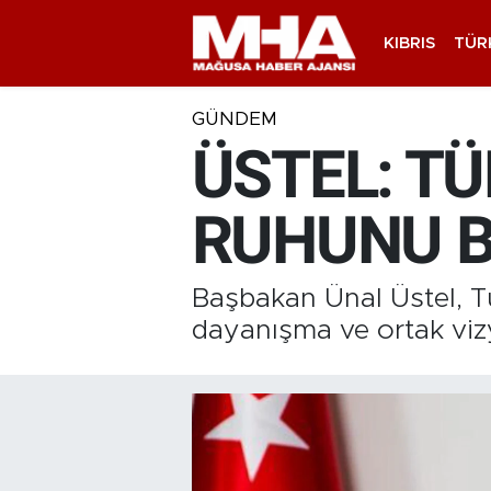
KIBRIS
TÜR
GÜNDEM
ÜSTEL: T
RUHUNU B
Başbakan Ünal Üstel, Tür
dayanışma ve ortak vi