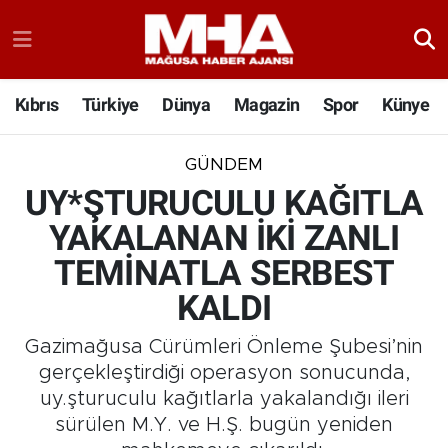
Kıbrıs
Türkiye
Dünya
Magazin
Spor
Künye
GÜNDEM
UY*ŞTURUCULU KAĞITLA
YAKALANAN İKİ ZANLI
TEMİNATLA SERBEST
KALDI
Gazimağusa Cürümleri Önleme Şubesi’nin
gerçekleştirdiği operasyon sonucunda,
uy.şturuculu kağıtlarla yakalandığı ileri
sürülen M.Y. ve H.Ş. bugün yeniden