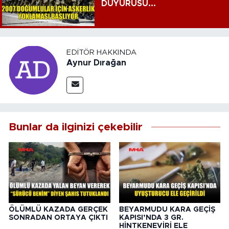
DUYURUSU...
EDITÖR HAKKINDA
Aynur Dırağan
Bunlar da ilginizi çekebilir
ÖLÜMLÜ KAZADA GERÇEK
BEYARMUDU KARA GEÇİŞ
SONRADAN ORTAYA ÇIKTI
KAPISI’NDA 3 GR.
HİNTKENEVİRİ ELE