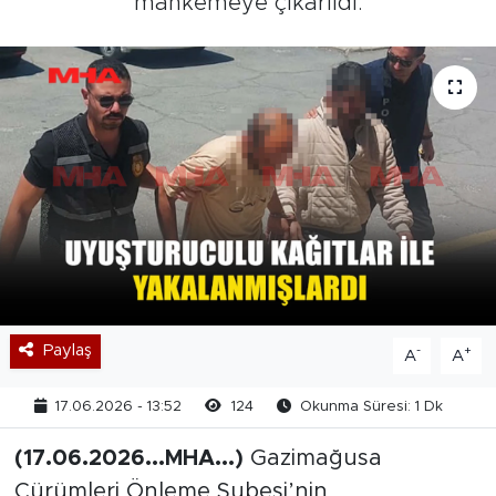
mahkemeye çıkarıldı.
Paylaş
-
+
A
A
17.06.2026 - 13:52
124
Okunma Süresi: 1 Dk
(17.06.2026...MHA...)
Gazimağusa
Cürümleri Önleme Şubesi’nin