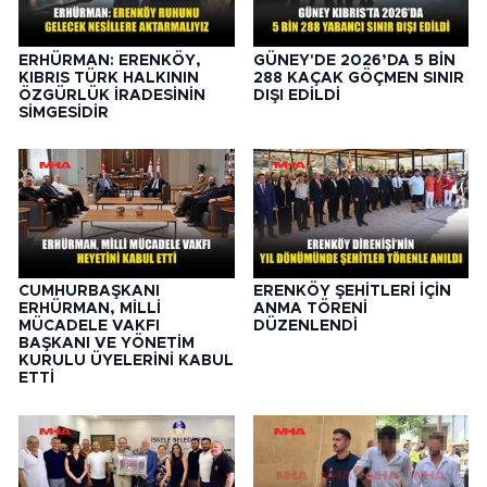
ERHÜRMAN: ERENKÖY,
GÜNEY'DE 2026’DA 5 BİN
KIBRIS TÜRK HALKININ
288 KAÇAK GÖÇMEN SINIR
ÖZGÜRLÜK İRADESİNİN
DIŞI EDİLDİ
SİMGESİDİR
CUMHURBAŞKANI
ERENKÖY ŞEHİTLERİ İÇİN
ERHÜRMAN, MİLLİ
ANMA TÖRENİ
MÜCADELE VAKFI
DÜZENLENDİ
BAŞKANI VE YÖNETİM
KURULU ÜYELERİNİ KABUL
ETTİ