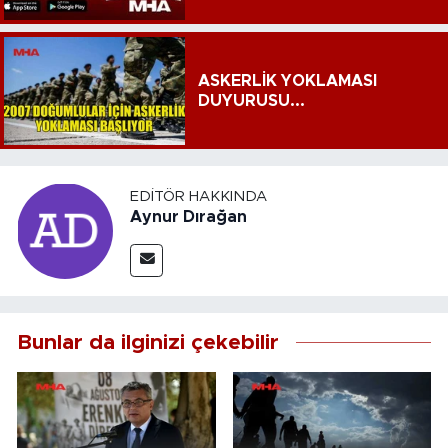
ASKERLİK YOKLAMASI
DUYURUSU...
EDITÖR HAKKINDA
Aynur Dırağan
Bunlar da ilginizi çekebilir