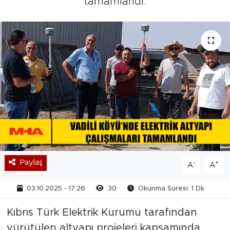
tamamlandı.
Paylaş
-
+
A
A
03.10.2025 - 17:26
30
Okunma Süresi: 1 Dk
Kıbrıs Türk Elektrik Kurumu tarafından
yürütülen altyapı projeleri kapsamında