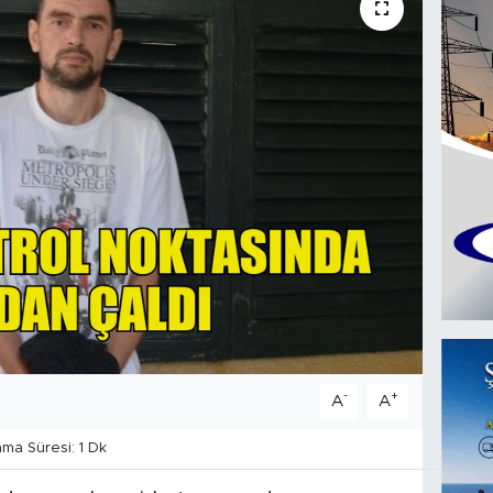
-
+
A
A
a Süresi: 1 Dk