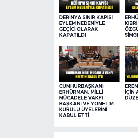
DERİNYA SINIR KAPISI
ERHÜ
EYLEM NEDENİYLE
KIBR
GEÇİCİ OLARAK
ÖZGÜ
KAPATILDI
SİMG
CUMHURBAŞKANI
EREN
ERHÜRMAN, MİLLİ
İÇİN
MÜCADELE VAKFI
DÜZE
BAŞKANI VE YÖNETİM
KURULU ÜYELERİNİ
KABUL ETTİ