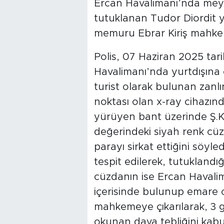
Ercan Havalimanı’nda mey
tutuklanan Tudor Diordit y
memuru Ebrar Kiriş mahkem
Polis, 07 Haziran 2025 tar
Havalimanı’nda yurtdışına 
turist olarak bulunan zanlı
noktası olan x-ray cihazın
yürüyen bant üzerinde Ş.K.
değerindeki siyah renk cüz
parayı sirkat ettiğini söyle
tespit edilerek, tutuklandı
cüzdanın ise Ercan Haval
içerisinde bulunup emare ola
mahkemeye çıkarılarak, 3 g
okunan dava tebliğini kabul 