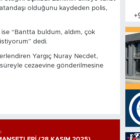
 vatandaşı olduğunu kaydeden polis,
ise “Bantta buldum, aldım, çok
stiyorum” dedi.
erlendiren Yargıç Nuray Necdet,
süreyle cezaevine gönderilmesine
I
ANŞETLERİ (28 KASIM 2025)