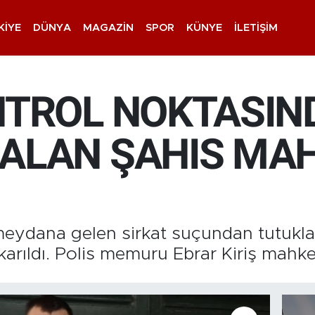
KIYE
DÜNYA
MAGAZIN
SPOR
KÜNYE
İLETIŞIM
NTROL NOKTASIN
ALAN ŞAHIS MA
eydana gelen sirkat suçundan tutukla
rıldı. Polis memuru Ebrar Kiriş mahke