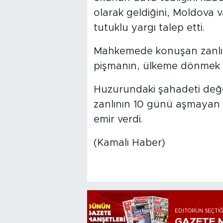
olarak geldiğini, Moldova
tutuklu yargı talep etti.
Mahkemede konuşan zanlı 
pişmanın, ülkeme dönmek i
Huzurundaki şahadeti değ
zanlının 10 günü aşmayan 
emir verdi.
(Kamalı Haber)
EDITÖRÜN SEÇTIĞ
GAZETE M