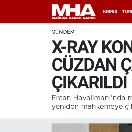
KIBRIS
TÜR
GÜNDEM
X-RAY KO
CÜZDAN Ç
ÇIKARILDI
Ercan Havalimanı’nda m
yeniden mahkemeye çıka