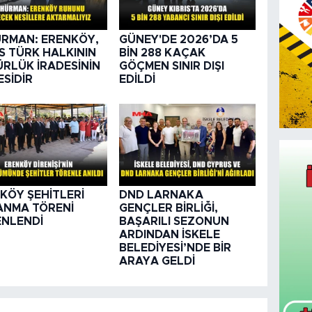
RMAN: ERENKÖY,
GÜNEY'DE 2026’DA 5
IS TÜRK HALKININ
BİN 288 KAÇAK
RLÜK İRADESİNİN
GÖÇMEN SINIR DIŞI
ESİDİR
EDİLDİ
KÖY ŞEHİTLERİ
DND LARNAKA
 ANMA TÖRENİ
GENÇLER BİRLİĞİ,
NLENDİ
BAŞARILI SEZONUN
ARDINDAN İSKELE
BELEDİYESİ’NDE BİR
ARAYA GELDİ