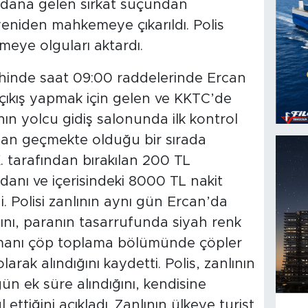
dana gelen sirkat suçundan
eniden mahkemeye çıkarıldı. Polis
eye olguları aktardı.
ihinde saat 09:00 raddelerinde Ercan
çıkış yapmak için gelen ve KKTC’de
nın yolcu gidiş salonunda ilk kontrol
dan geçmekte olduğu bir sırada
 tarafından bırakılan 200 TL
danı ve içerisindeki 8000 TL nakit
di. Polisi zanlının aynı gün Ercan’da
ğını, paranın tasarrufunda siyah renk
imanı çöp toplama bölümünde çöpler
rak alındığını kaydetti. Polis, zanlının
ün ek süre alındığını, kendisine
ettiğini açıkladı. Zanlının ülkeye turist