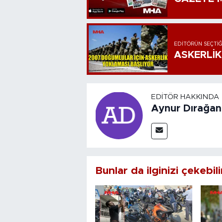
EDITÖRÜN SEÇTIĞ
ASKERLİK
EDITÖR HAKKINDA
Aynur Dırağan
Bunlar da ilginizi çekebili